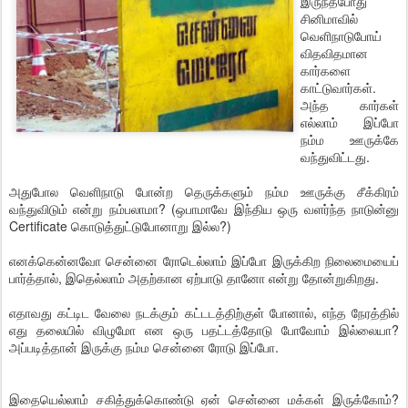
இருந்தபோது
சினிமாவில்
வெளிநாடுபோய்
விதவிதமான
கார்களை
காட்டுவார்கள்.
அந்த கார்கள்
எல்லாம் இப்போ
நம்ம ஊருக்கே
வந்துவிட்டது.
அதுபோல வெளிநாடு போன்ற தெருக்களும் நம்ம ஊருக்கு சீக்கிரம்
வந்துவிடும் என்று நம்பலாமா? (ஒபாமாவே இந்திய ஒரு வளர்ந்த நாடுன்னு
Certificate கொடுத்துட்டுபோனாறு இல்ல?)
எனக்கென்னவோ சென்னை ரோடெல்லாம் இப்போ இருக்கிற நிலைமையைப்
பார்த்தால், இதெல்லாம் அதற்கான ஏற்பாடு தானோ என்று தோன்றுகிறது.
எதாவது கட்டிட வேலை நடக்கும் கட்டடத்திற்குள் போனால், எந்த நேரத்தில்
எது தலையில் விழுமோ என ஒரு பதட்டத்தோடு போவோம் இல்லையா?
அப்படித்தான் இருக்கு நம்ம சென்னை ரோடு இப்போ.
இதையெல்லாம் சகித்துக்கொண்டு ஏன் சென்னை மக்கள் இருக்கோம்?