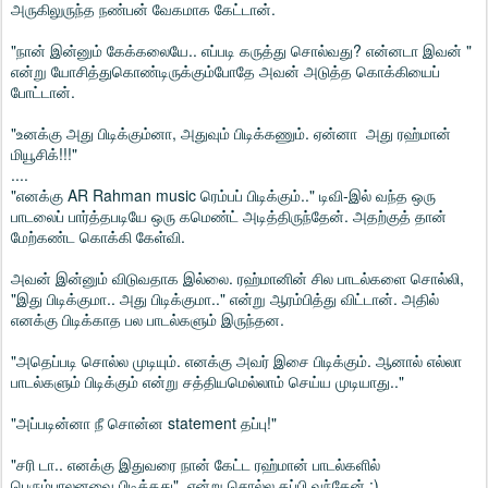
அருகிலுருந்த நண்பன் வேகமாக கேட்டான்.
"நான் இன்னும் கேக்கலையே.. எப்படி கருத்து சொல்வது? என்னடா இவன் "
என்று யோசித்துகொண்டிருக்கும்போதே அவன் அடுத்த கொக்கியைப்
போட்டான்.
"உனக்கு அது பிடிக்கும்னா, அதுவும் பிடிக்கணும். ஏன்னா அது ரஹ்மான்
மியூசிக்!!!"
....
"எனக்கு AR Rahman music ரெம்பப் பிடிக்கும்.." டிவி-இல் வந்த ஒரு
பாடலைப் பார்த்தபடியே ஒரு கமெண்ட் அடித்திருந்தேன். அதற்குத் தான்
மேற்கண்ட கொக்கி கேள்வி.
அவன் இன்னும் விடுவதாக இல்லை. ரஹ்மானின் சில பாடல்களை சொல்லி,
"இது பிடிக்குமா.. அது பிடிக்குமா.." என்று ஆரம்பித்து விட்டான். அதில்
எனக்கு பிடிக்காத பல பாடல்களும் இருந்தன.
"அதெப்படி சொல்ல முடியும். எனக்கு அவர் இசை பிடிக்கும். ஆனால் எல்லா
பாடல்களும் பிடிக்கும் என்று சத்தியமெல்லாம் செய்ய முடியாது.."
"அப்படின்னா நீ சொன்ன statement தப்பு!"
"சரி டா.. எனக்கு இதுவரை நான் கேட்ட ரஹ்மான் பாடல்களில்
பெரும்பாலனவை பிடித்தது" என்று சொல்ல தப்பி வந்தேன் :)