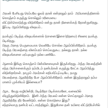
அவன் பேசியது ரெம்பவே ஓவர் தான் என்றாலும் நாம் அபிமானத்தினால்
கொஞ்சம் கருத்து சொல்லும் உரிமையை
விட்டுக்கொடுத்து விடுகிறோம் என்று தான் நினைக்கத் தோன்றுகிறது.
இப்படி ஆரம்பிகிறது விஷயம்..
நமக்குப் பிடித்த விஷயங்களால் (ரசனை/இசை/திறமை) சிலரை நமக்கு
பிடிகிறது.
பிறகு அதை பெருமையாக வெளியே சொல்ல ஆரம்பிக்கிறோம். நமக்கு
பிடித்த பிரபலத்தை விளம்பரம் செய்வதுகூட நல்லது தான். நல்ல
விஷயங்களை பரப்புவதும் நல்ல பணியே.
ஆனால் இங்கு கொஞ்சம் பின்விளைவுகள் இருக்கிறது. அந்த பிரபலத்தின்
எந்த பிரச்சனைக்கும் நம்மிடம் நண்பர்கள் கருத்து கேட்க ஆரம்பித்து
விடுகிறார்கள். நாமும் அவர்கள் எதிபார்ப்புப்படியே, நமது
பிரபலத்தை ஆதரித்தே பேச ஆரம்பிக்கிறோம். என்ன இருந்தாலும் நம்ம
மானம் முக்கியம் இல்லையா?
ஆக, வேறு வழியின்றி, பிடித்தோ பிடிக்காமலோ, வலையில்
விழுந்துவிடுகிறோம். இனி அந்த பிரபலம் என்ன செய்தாலும் அதை
ஆதரித்தே தீர வேண்டும். என்ன கொடுமை இது?
எந்தவொரு நண்பர் வட்டாரத்திலும், இதுபோல தன் உயிரை விட்டு(பேச்சில்