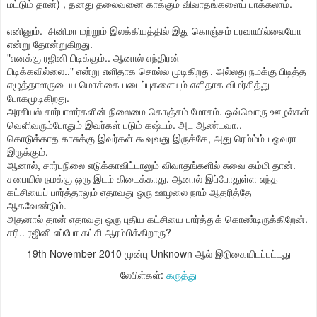
மட்டும் தான்) , தனது தலைவனை காக்கும் விவாதங்களைப் பாக்கலாம்.
எனினும். சினிமா மற்றும் இலக்கியத்தில் இது கொஞ்சம் பரவாயில்லையோ
என்று தோன்றுகிறது.
"எனக்கு ரஜினி பிடிக்கும்.. ஆனால் எந்திரன்
பிடிக்கவில்லை.." என்று எளிதாக சொல்ல முடிகிறது. அல்லது நமக்கு பிடித்த
எழுத்தாளருடைய மொக்கை படைப்புகளையும் எளிதாக விமர்சித்து
போகமுடிகிறது.
அரசியல் சார்பாளர்களின் நிலைமை கொஞ்சம் மோசம். ஒவ்வொரு ஊழல்கள்
வெளிவரும்போதும் இவர்கள் படும் கஷ்டம். அட ஆண்டவா..
கொடுக்காத காசுக்கு இவர்கள் கூவுவது இருக்கே, அது ரெம்ம்ம்ப ஓவரா
இருக்கும்.
ஆனால், சார்புநிலை எடுக்காவிட்டாலும் விவாதங்களில் சுவை கம்மி தான்.
சபையில் நமக்கு ஒரு இடம் கிடைக்காது. ஆனால் இப்போதுள்ள எந்த
கட்சியைப் பார்த்தாலும் எதாவது ஒரு ஊழலை நாம் ஆதரித்தே
ஆகவேண்டும்.
அதனால் தான் எதாவது ஒரு புதிய கட்சியை பார்த்துக் கொண்டிருக்கிறேன்.
சரி.. ரஜினி எப்போ கட்சி ஆரம்பிக்கிறாரு?
19th November 2010
முன்பு Unknown ஆல் இடுகையிடப்பட்டது
லேபிள்கள்:
கருத்து