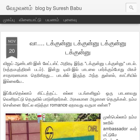
வேழவனம்
blog by Suresh Babu
முகப்பு
விளையாட்டு
பயணம்
புனைவு
வா.... டக்குன்னு டக்குன்னு டக்குன்னு
NOV
20
டக்குன்னு
விஜய் ஆண்டனி-இன் லேட்டஸ்ட் அதிரடி இந்த "டக்குன்னு டக்குன்னு" பாடல்.
(உத்தமபுத்திரன் படம்). இன்று டிவி-இல் பாடலை பார்க்கும்போது மிகச்
சாதாரணமாக தெரிகிறது... பாடலில் இருந்த அந்த துள்ளல், காட்சியில்
இல்லையே..
இப்போதெல்லாம் கிட்டத்தட்ட எல்லா படங்களிலும் ஒரு பாடலாவது
வெளிநாட்டு தெருவில் பாடுகிறார்கள். அகலமான அழகான தெருக்கள். நம்ம
சென்னை ரோட்ல எடுத்தா romance ஏதாவது வருமா என்ன?
முன்பெல்லாம் நம்ம
ஊரில்
ambassador கார்
மட்டுமே