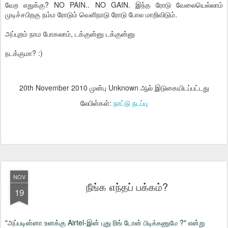
வேற எதுக்கு? NO PAIN.. NO GAIN. இந்த ரோடு வேலையெல்லாம்
முடிச்சபிறகு நம்ம ரோடும் வெளிநாடு ரோடு போல மாறிவிடும்.
அப்புறம் நாம போகலாம், டக்குன்னு டக்குன்னு
நடக்குமா? :)
20th November 2010
முன்பு Unknown ஆல் இடுகையிடப்பட்டது
லேபிள்கள்:
நாட்டு நடப்பு
NOV
நீங்க எந்தப் பக்கம்?
19
"அப்படின்னா உனக்கு Airtel-இன் புது ரிங் டோன்
?" என்று
பிடிக்கணுமே