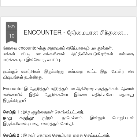
NOV
ENCOUNTER - நேர்மையான சிந்தனை...
10
கோவை encounter-க்கு அதரவகம் எதிர்ப்பாகவும் பல குரல்கள்.
மக்கள் எப்படி ஊடகங்களினால் ஆட்டுவிக்கபடுகிறார்கள் என்பதை
பார்க்ககூடிய இன்னொரு வாய்ப்பு.
நமக்கும் உணர்சிகள் இருக்கிறது என்பதை காட்ட இது போன்ற சில
விஷயங்கள் நடக்கிறது.
Encounter-இ ஆதரித்தும் எதிர்த்தும் பல ஆக்ரோஷ கருத்துக்கள். ஆனால்
உண்மையில் இதில் ஆதரிக்கவோ இல்லை எதிர்க்கவோ எதாவது
இருக்கிறதா?
செய்தி 1 :
இரு குழந்தைகள் கொல்லப்பட்டனர்.
நமது கருத்து:
குற்றம். நாமெல்லாம் இன்னும் பொறுப்புடன்
இருக்கவேண்டியதை உணர்த்தும் செய்தி.
செய்தி 2 :
இருவர் கொலை தொடர்பாக கைது செய்யபட்டனர்.