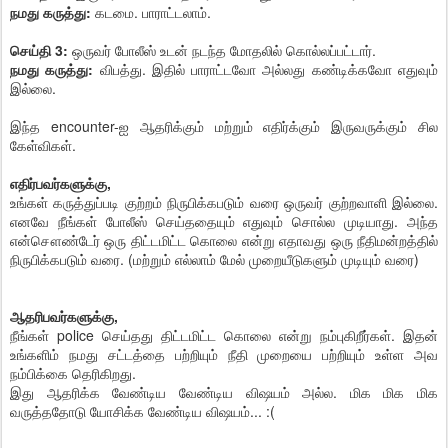
நமது கருத்து:
கடமை. பாராட்டலாம்.
செய்தி 3:
ஒருவர் போலீஸ் உடன் நடந்த மோதலில் கொல்லப்பட்டார்.
நமது கருத்து:
விபத்து. இதில் பாராட்டவோ அல்லது கண்டிக்கவோ எதுவும்
இல்லை.
இந்த encounter-ஐ ஆதரிக்கும் மற்றும் எதிர்க்கும் இருவருக்கும் சில
கேள்விகள்.
எதிர்பவர்களுக்கு,
உங்கள் கருத்துப்படி குற்றம் நிருபிக்கபடும் வரை ஒருவர் குற்றவாளி இல்லை.
எனவே நீங்கள் போலீஸ் செய்ததையும் எதுவும் சொல்ல முடியாது. அந்த
என்சௌண்டேர் ஒரு திட்டமிட்ட கொலை என்று எதாவது ஒரு நீதிமன்றத்தில்
நிருபிக்கபடும் வரை. (மற்றும் எல்லாம் மேல் முறையீடுகளும் முடியும் வரை)
ஆதரிபவர்களுக்கு,
நீங்கள் police செய்தது திட்டமிட்ட கொலை என்று நம்புகிறீர்கள். இதன்
உங்களிம் நமது சட்டத்தை பற்றியும் நீதி முறையை பற்றியும் உள்ள அவ
நம்பிக்கை தெரிகிறது.
இது ஆதரிக்க வேண்டிய வேண்டிய விஷயம் அல்ல. மிக மிக மிக
வருத்ததோடு யோசிக்க வேண்டிய விஷயம்... :(