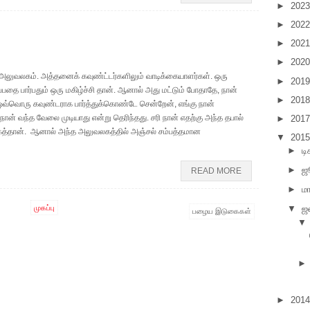
►
202
►
202
►
202
►
202
ல் அலுவலகம். அத்தனைக் கவுண்ட்டர்களிலும் வாடிக்கையாளர்கள். ஒரு
►
201
தை பார்பதும் ஒரு மகிழ்ச்சி தான். ஆனால் அது மட்டும் போதாதே, நான்
►
201
ஒவ்வொரு கவுண்டராக பார்த்துக்கொண்டே சென்றேன், எங்கு நான்
ன் வந்த வேலை முடியாது என்று தெரிந்தது. சரி நான் எதற்கு அந்த தபால்
►
201
்கத்தான். ஆனால் அந்த அலுவலகத்தில் அஞ்சல் சம்பத்தமான
▼
201
►
டி
►
ஜ
READ MORE
►
மா
முகப்பு
▼
ஜ
பழைய இடுகைகள்
▼
►
201