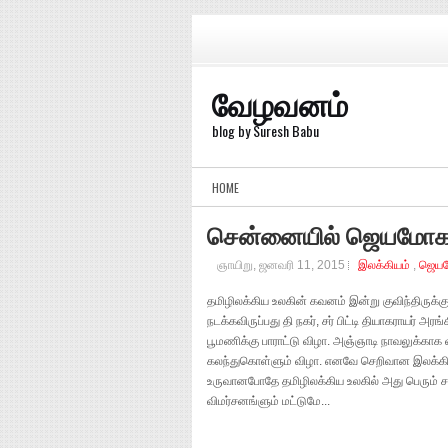
வேழவனம்
blog by Suresh Babu
HOME
சென்னையில் ஜெயமோகன
ஞாயிறு, ஜனவரி 11, 2015
இலக்கியம்
,
ஜெய
தமிழிலக்கிய உலகின் கவனம் இன்று குவிந்திருக்க
நடக்கவிருப்பது தி நகர், சர் பிட்டி தியாகராயர் 
பூமணிக்கு பாராட்டு விழா. அஞ்ஞாடி நாவலுக்காக
கலந்துகொள்ளும் விழா. எனவே செறிவான இலக்கிய அ
உருவானபோதே தமிழிலக்கிய உலகில் அது பெரும் சல
விமர்சனங்ளும் மட்டுமே...