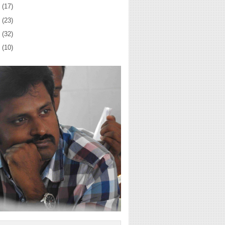
3
(17)
2
(23)
1
(32)
0
(10)