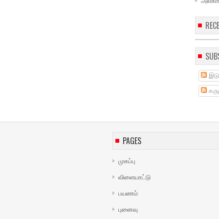
அல்கா
REC
SUB
இடு
கருத
PAGES
முகப்பு
விளையாட்டு
பயணம்
புனைவு