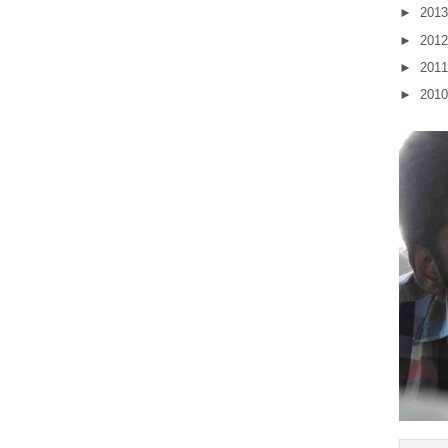
►
201
►
201
►
201
►
201