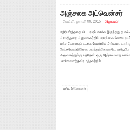
அஞ்சலக அட்வென்சர்
வெள்ளி, ஜனவரி 09, 2015
அனுபவம்
எதிர்பார்த்ததை விட பரபரப்பாகவே இருந்தது தபா
அரசுத்துறை அலுவலகத்தில் பரபரப்பாக வேலை நடப்ப
வந்த வேலையும் நடக்க வேண்டும் அல்லவா. நான் 
கேட்கவேண்டுமென பார்த்துக்கொண்டே. எதிலுமே நா
அலுவகத்துக்கு வந்தேன். ஒரு அஞ்சல் உறை வாங
பணிகளைத்தவிர மற்றவற்றில்...
புதிய இடுகைகள்