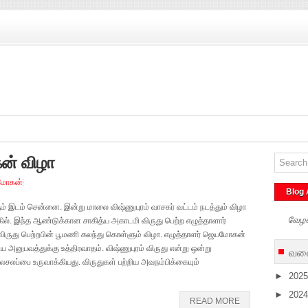
் விழா
மோகன்
Blog 
ும் இடம் சென்னை. இன்று மாலை விஷ்ணுபுரம் வாசகர் வட்டம் நடத்தும் விழா
வேழ
அரங்கில். இந்த ஆண்டுக்கான சாகித்ய அகாடமி விருது பெற்ற எழுத்தாளார்
 விருது பெற்றபின் பூமணி கலந்து கொள்ளும் விழா. எழுத்தாளர் ஜெயமோகன்
னுபவத்துக்கு உத்திரவாதம். விஷ்ணுபுரம் விருது என்று ஒன்று
வலை
சலப்பை உருவாக்கியது. விருதுகள் பற்றிய அவநம்பிக்கையும்
►
202
►
202
READ MORE