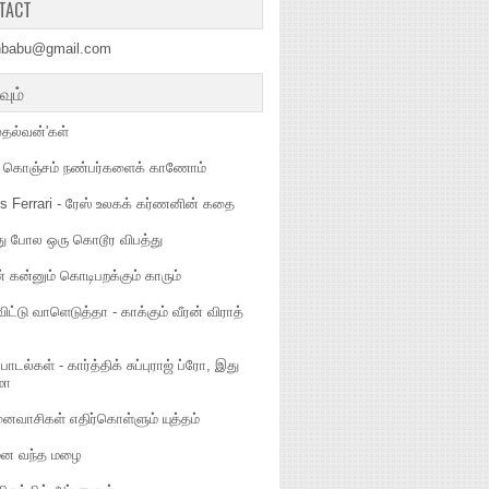
TACT
hbabu@gmail.com
வும்
ுதல்வன்'கள்
ல கொஞ்சம் நண்பர்களைக் காணோம்
s Ferrari - ரேஸ் உலகக் கர்ணனின் கதை
வது போல ஒரு கொடூர விபத்து
 கன்னும் கொடிபறக்கும் காரும்
ட்டு வாளெடுத்தா - காக்கும் வீரன் விராத்
 பாடல்கள் - கார்த்திக் சுப்புராஜ் ப்ரோ, இது
மா
ைவாசிகள் எதிர்கொள்ளும் யுத்தம்
ென வந்த மழை