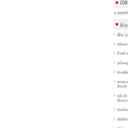
CON
s.sures
இது
இரு 'ம
நடுவு
Ford v
நம்பு
மெஷின்
உறையவி
கோலி
தர்பார்
நியாய
சென்ன
திடும