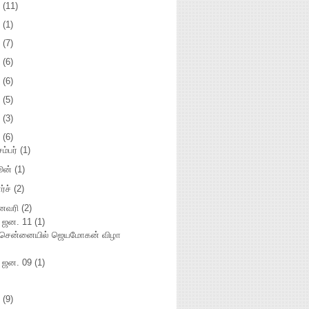
3
(11)
2
(1)
1
(7)
0
(6)
9
(6)
8
(5)
7
(3)
5
(6)
சம்பர்
(1)
ூன்
(1)
ர்ச்
(2)
னவரி
(2)
ஜன. 11
(1)
சென்னையில் ஜெயமோகன் விழா
►
ஜன. 09
(1)
4
(9)