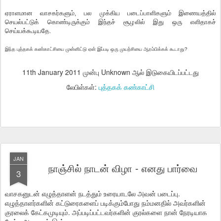
ஏராளமான வாசகர்களும், பல முக்கிய படைப்பாளிகளும் இணையத்தில்
செயல்பட்டுக் கொண்டிருக்கும் இந்தச் சூழலில் இது ஒரு எளிதாகச்
செய்யக்கூடியதே.
இந்த புத்தகக் கண்காட்சியை முன்னிட்டு ஏன் இப்படி ஒரு முயற்சியை ஆரம்பிக்கக் கூடாது?
11th January 2011
முன்பு Unknown ஆல் இடுகையிடப்பட்டது
லேபிள்கள்:
புத்தகக் கண்காட்சி
JAN
நாஞ்சில் நாடன் விழா - எனது பார்வை
3
வாசகனுடன் எழுத்தாளன் நடத்தும் உரையாடலே அவன் படைப்பு.
எழுத்தாளர்களின் கட்டுரைகளைப் படிக்கும்போது நம்மனதில் அவர்களின்
குரலைக் கேட்கமுடியும். அப்படிப்பட்டவர்களின் குரல்களை நான் நேரடியாக