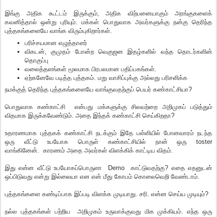
இங்கு அதிக கூட்டம் இருக்கும், அதிக விற்பனையாகும் அரங்குகளைக்
கவனித்தால் ஒன்று புரியும். மக்கள் பொதுவாக அவர்களுக்கு நன்கு தெரிந்த
புத்தகங்களையே வாங்க விரும்புகிறார்கள்.
பரிச்சயமான எழுத்தாளர்
விகடன், குமுதம் போன்ற வெகுஜன இதழ்களில் வந்த தொடர்களின்
தொகுப்பு
வலைத்தளங்கள் மூலமாக பிரபலமான பதிப்பகங்கள்.
ஏற்கனேவே படித்த புத்தகம். மறு வாசிப்புக்கு அல்லது பரிசளிக்க
நமக்குத் தெரிந்த புத்தகங்களையே வாங்குவதற்குப் பெயர் கண்காட்சியா?
பொதுவாக கண்காட்சி என்பது மக்களுக்கு சிலவற்றை அறிமுகப் படுத்தும்
விதமாக இருக்கவேண்டும். அதை இந்தக் கண்காட்சி செய்கிறதா?
உதாரணமாக புத்தகக் கண்காட்சி நடக்கும் இதே பள்ளியில் போனவாரம் நடந்த
ஒரு வீட்டு உபயோக பொருள் கண்காட்சியில் நான் ஒரு toster
வாங்கினேன். காரணம் அதை அவர்கள் விளக்கிக் காட்டிய விதம்.
இது என்ன வீட்டு உபயோகப்பொருளா Demo காட்டுவதற்கு? எதை எதனுடன்
ஒப்பிடுவது என்று இல்லையா என என் மீது கோபம் கொலைவெறி வேண்டாம்.
புத்தகங்களை கண்டிப்பாக இப்படி விளக்க முடியாது. சரி. என்ன செய்ய முடியும்?
நல்ல புத்தகங்கள் பற்றிய அறிமுகம் உருவாக்குவது மிக முக்கியம். எந்த ஒரு