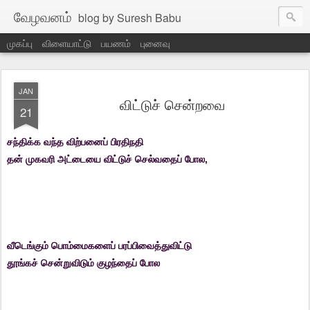
வேழவனம்
blog by Suresh Babu
முகப்பு
விளையாட்டு
பயணம்
புனைவு
JAN
விட்டுச் சென்றவை
21
சந்திக்க வந்த விற்பனைப் பிரதிநதி
தன் முகவரி அட்டையை விட்டுச் செல்வதைப் போல,
வீடெங்கும் பொம்மைகளைப் பரப்பிவைத்துவிட்டு
தூங்கச் சென்றுவிடும் குழந்தைப்
போல