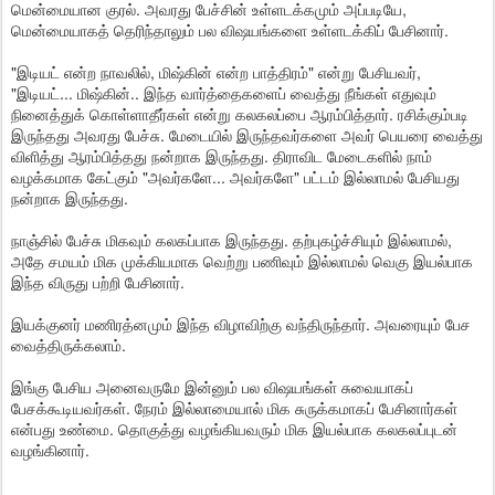
மென்மையான குரல். அவரது பேச்சின் உள்ளடக்கமும் அப்படியே,
மென்மையாகத் தெரிந்தாலும் பல விஷயங்களை உள்ளடக்கிப் பேசினார்.
"இடியட் என்ற நாவலில், மிஷ்கின் என்ற பாத்திரம்" என்று பேசியவர்,
"இடியட்... மிஷ்கின்.. இந்த வார்த்தைகளைப் வைத்து நீங்கள் எதுவும்
நினைத்துக் கொள்ளாதீர்கள் என்று கலகலப்பை ஆரம்பித்தார். ரசிக்கும்படி
இருந்தது அவரது பேச்சு. மேடையில் இருந்தவர்களை அவர் பெயரை வைத்து
விளித்து ஆரம்பித்தது நன்றாக இருந்தது. திராவிட மேடைகளில் நாம்
வழக்கமாக கேட்கும் "அவர்களே... அவர்களே" பட்டம் இல்லாமல் பேசியது
நன்றாக இருந்தது.
நாஞ்சில் பேச்சு மிகவும் கலகப்பாக இருந்தது. தற்புகழ்ச்சியும் இல்லாமல்,
அதே சமயம் மிக முக்கியமாக வெற்று பணிவும் இல்லாமல் வெகு இயல்பாக
இந்த விருது பற்றி பேசினார்.
இயக்குனர் மணிரத்னமும் இந்த விழாவிற்கு வந்திருந்தார். அவரையும் பேச
வைத்திருக்கலாம்.
இங்கு பேசிய அனைவருமே இன்னும் பல விஷயங்கள் சுவையாகப்
பேசக்கூடியவர்கள். நேரம் இல்லாமையால் மிக சுருக்கமாகப் பேசினார்கள்
என்பது உண்மை. தொகுத்து வழங்கியவரும் மிக இயல்பாக கலகலப்புடன்
வழங்கினார்.