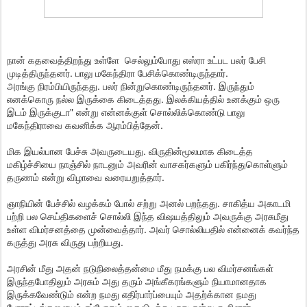
நான் கதவைத்திறந்து உள்ளே செல்லும்போது எஸ்ரா உட்பட பலர் பேசி
முடித்திருந்தனர். பாலு மகேந்திரா பேசிக்கொண்டிருந்தார்.
அரங்கு நிரம்பியிருந்தது. பலர் நின்றுகொண்டிருந்தனர். இருந்தும்
எனக்கொரு நல்ல இருக்கை கிடைத்தது. இலக்கியத்தில் உனக்கும் ஒரு
இடம் இருக்குடா" என்று என்னக்குள் சொல்லிக்கொண்டு பாலு
மகேந்திராவை கவனிக்க ஆரம்பித்தேன்.
மிக இயல்பான பேச்சு அவருடையது. விருதின்மூலமாக கிடைத்த
மகிழ்ச்சியை நாஞ்சில் நாடனும் அவரின் வாசகர்களும் பகிர்ந்துகொள்ளும்
தருணம் என்று விழாவை வரையறுத்தார்.
ஞாநியின் பேச்சில் வழக்கம் போல் சற்று அனல் பறந்தது. சாகித்ய அகாடமி
பற்றி பல செய்திகளைச் சொல்லி இந்த விஷயத்திலும் அவருக்கு அரசுமீது
உள்ள விமர்சனத்தை முன்வைத்தார். அவர் சொல்லியதில் என்னைக் கவர்ந்த
கருத்து அரசு விருது பற்றியது.
அரசின் மீது அதன் நடுநிலைத்தன்மை மீது நமக்கு பல விமர்சனங்கள்
இருந்தபோதிலும் அரசும் அது தரும் அங்கீகரங்களும் நியாமானதாக
இருக்கவேண்டும் என்ற நமது எதிர்பார்ப்பையும் அதற்க்கான நமது