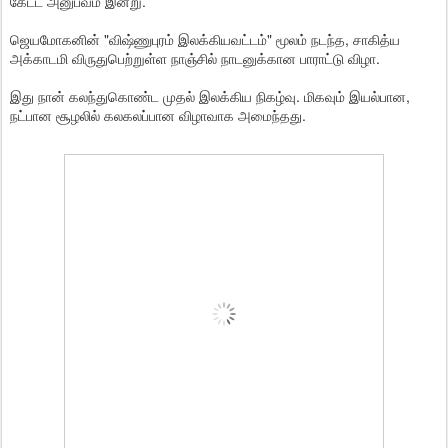
கேட்ட அனுபவம் இன்று.
ஜெயமோகனின் "விஷ்ணுபுரம் இலக்கியவட்டம்" மூலம் நடந்த, சாகித்ய
அக்காடமி விருதுபெற்றுள்ள நாஞ்சில் நாடனுக்கான பாராட்டு விழா.
இது நான் கலந்துகொண்ட முதல் இலக்கிய நிகழ்வு. மிகவும் இயல்பான,
நட்பான சூழலில் கலகலப்பான விழாவாக அமைந்தது.