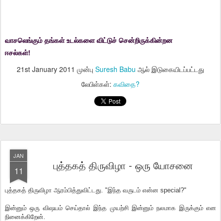
வாசலெங்கும் தங்கள் உடல்களை விட்டுச் சென்றிருக்கின்றன
ஈசல்கள்!
21st January 2011
முன்பு
Suresh Babu
ஆல் இடுகையிடப்பட்டது
லேபிள்கள்:
கவிதை?
JAN
புத்தகத் திருவிழா - ஒரு யோசனை
11
புத்தகத் திருவிழா ஆரம்பித்துவிட்டது. "இந்த வருடம் என்ன special?"
இன்னும் ஒரு விஷயம் செய்தால் இந்த முயற்சி இன்னும் நலமாக இருக்கும் என
நினைக்கிறேன்.