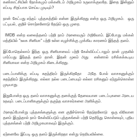
கண்காட்சியின் நோக்கமும் மக்களிடம் அறிமுகம் உருவாக்குவதே. இதை இன்னும்
எப்படி சிறப்பாக செய்ய முடியும்?
நான் கேட்பது எந்தப் புத்தகத்தில் என்ன இருக்கிறது என்ற ஒரு அறிமுகம். ஒரு
பட்டியல், குறிச் சொற்களோடு தேடும் ஒரு முறை.
IMDB என்ற வலைத்தளம் பற்றி நாம் அனைவரும் அறிவோம். இப்போது மக்கள்
மத்தியில் "உலக சினிமா" பற்றி உள்ள எழுச்சிக்கு முக்கிய காரணம் இந்தத் தளம்.
இப்போதெல்லாம் இந்த ஒரு சினிமாவைப் பற்றி கேள்விப்பட்டாலும் நான் முதலில்
பார்ப்பது இந்தத் தளம் தான். இதன் மூலம் அது என்னால் ரசிக்கக்கூடிய
சினிமாவா என்ற அறிமுகம் கிடைக்கிறது.
படைப்பாளிக்கு எப்படி சுதந்திரம் இருக்கிறதோ அதே போல் வாசகனுக்கும்
சுதந்திரம் இருக்கிறது. எல்லா நல்ல படைப்பையும் எல்லா ரசிகனும் ஏற்றுக்கொள்ள
முடியாது.
இதுபோன்ற ஒரு தளம் வாசகனுக்கு தனக்குத் தேவையான படைப்புகளை அடைய
உதவும். படைப்பாளிகளுக்கும் தகுந்த வாசகர்களை அளிக்கும்.
அதைப்போன்று புத்தகங்களுக்கு என குறிச்சொல் தேடுதலோடு ஒரு விரிவான
தளம் இருந்தால் நாம் கேள்விப்படும் புத்தகங்கள் பற்றி தெரிந்து கொள்ளவும், புதிய
புத்தகங்கள் பற்றி அறிமுகமாகவும் இருக்கும்.
ஏற்கனவே இப்படி ஒரு தளம் இருக்கிறதா என்று தெரியவில்லை.