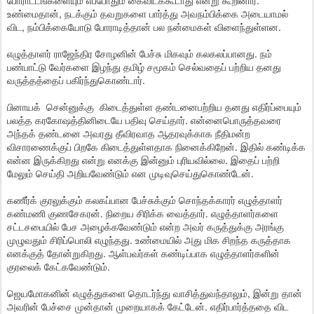
போராட்டங்களையும் எப்போதும் கைவிடக்கூடாது என்று கூறினார்.
உண்மைதான், நடக்கும் தவறுகளை பார்த்து அவநம்பிக்கை அடையாமல்
விட, நம்பிக்கையோடு போராடித்தான் பல நன்மைகள் விளைந்துள்ளன.
எழுத்தாளர் ராஜேந்திர சோழனின் பேச்சு மிகவும் கலகலப்பானது. நம்
பண்பாட்டு வேர்களை இழந்து தமிழ் சமூகம் செல்வதைப் பற்றிய தனது
வருத்தத்தைப் பகிர்ந்துகொண்டார்.
பினாயக் சென்னுக்கு கிடைத்துள்ள தண்டனைபற்றிய தனது எதிர்ப்பையும்
பலத்த கரகோஷத்தினிடையே பதிவு செய்தார். என்னைபொருத்தவரை
அந்தக் தண்டனை அவரது தீவிரவாத ஆதரவுக்காக நீதிமன்ற
விசாரணைக்குப் பிறகே கிடைத்துள்ளதாக நினைக்கிறேன். இதில் கண்டிக்க
என்ன இருக்கிறது என்று எனக்கு இன்னும் புரியவில்லை. இதைப் பற்றி
மேலும் செய்தி அறியவேண்டும் என முடிவுசெய்துகொண்டேன்.
கணீர்க் குரலுக்கும் கலகப்பான பேச்சுக்கும் சொந்தக்காரர் எழுத்தாளர்
கண்மணி குணசேகரன். நிறைய சிரிக்க வைத்தார். எழுத்தாளர்களை
சட்டசபையில் பேச அழைக்கவேண்டும் என்ற அவர் கருத்துக்கு அரங்கு
முழுவதும் சிரிப்பொலி எழுந்தது. உண்மையில் அது மிக சிறந்த கருத்தாக
எனக்குத் தோன்றுகிறது. ஆள்பவர்கள் கண்டிப்பாக எழுத்தாளர்களின்
குரலைக் கேட்கவேண்டும்.
ஜெயமோகனின் எழுத்துகளை தொடர்ந்து வாசித்துவந்தாலும், இன்று தான்
அவரின் பேச்சை முன்தான் முறையாகக் கேட்டேன். எதிர்பார்த்ததை விட