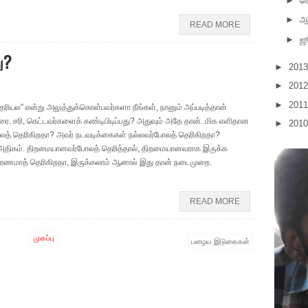
►
செ
►
ஆ
READ MORE
►
ஜ
ு?
►
201
►
201
►
201
ெரியல” என்று அலுத்துக்கொள்பவர்களா நீங்கள், நானும் அப்படித்தான்
வரை. சரி, கெட்டவர்களைக் கண்டிபிடிப்பது? அதுவும் அதே தான். மிக எளிதான
►
201
போலத் தெரிகிறதா? அவர் நடவடிக்கைகள் நல்லவர்போலத் தெரிகிறதா?
பு அதிகம். திறமையானவர்போலத் தெரித்தால், திறமையானவராக இருக்க
ாதாரணமாத் தெரிகிறதா, இருக்கலாம் ஆனால் இது தான் நடைமுறை.
READ MORE
முகப்பு
பழைய இடுகைகள்