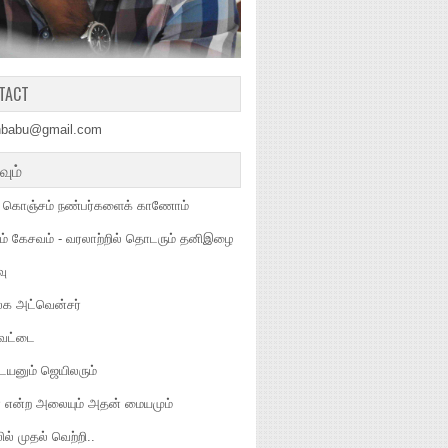
TACT
hbabu@gmail.com
வும்
ல கொஞ்சம் நண்பர்களைக் காணோம்
தம் கேசவம் - வரலாற்றில் தொடரும் தனிஇழை
வு
க அட்வென்சர்
வேட்டை
ையனும் ஜெயிலரும்
ா என்ற அலையும் அதன் மையமும்
ில் முதல் வெற்றி..