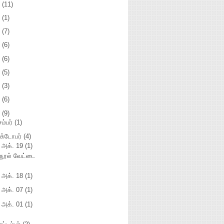
3
(11)
2
(1)
1
(7)
0
(6)
9
(6)
8
(5)
7
(3)
5
(6)
4
(9)
சம்பர்
(1)
க்டோபர்
(4)
அக். 19
(1)
நூல் வேட்டை
►
அக். 18
(1)
►
அக். 07
(1)
►
அக். 01
(1)