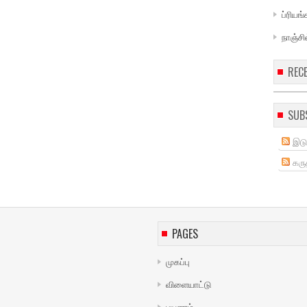
ப்ரியங
நாஞ்சி
REC
SUB
இடு
கருத
PAGES
முகப்பு
விளையாட்டு