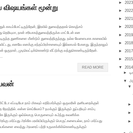
►
202
 விஷயங்கள் மூன்று
►
202
►
202
►
202
் காயப்போட்டிருந்தேன், இரவில் துவைத்ததால் கொஞ்சம்
 தெரியுமா, நான் சரியாகத்துவைத்திருக்க மாட்டேன் என
►
201
டிருந்த துணிகளை மீண்டும் துவைத்திருந்தது. நல்ல வேளையாக காலையில்
►
201
 விட்டது, எனவே எனக்கு எந்தப்பிரச்சனையும் இல்லாமல் போனது. இருந்தாலும்
 ஒருநாள், முடிவெட்டிக்கொண்டு வீட்டுக்கு வந்துகொண்டிருந்தேன்.
►
201
..
►
201
▼
201
READ MORE
►
டி
்பவன்
▼
அ
▼
மிட்டோ எப்படியோ நாம் மிகவும் எதிர்பார்க்கும் ஒருவரின் தனியறைக்குள்
 நேரத்தில். என்ன செய்வோம்? நமக்கும் இருக்கும் துப்பறியும் சாம்பு
கே இருக்கும் ஒவ்வொரு பொருளையும் கூர்ந்து கவனிக்க
கு பார்ப்பது அங்கே பரவியியிருக்கும் பொருட்களையல்ல, நாம் பார்ப்பது
யங்களை வைத்து அவரைப் பற்றி உருவாக்கிக்கொண்டிருக்கும்