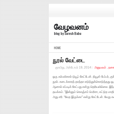
வேழவனம்
blog by Suresh Babu
HOME
நூல் வேட்டை
ஞாயிறு, அக்டோபர் 19, 2014
அனுபவம்
,
நகை
ஒரு ஃபெவிகால் டுயூப் கேட்டேன். நியூஸ் பேப்பர்,
நூல். கடைக்காரத் தாத்தா எடுத்துக்கொடுத்தது 
ஆனால் எப்படிக் கேட்பது என்று தெரியவில்லை. 
தயக்கம். ”இன்னும் கொஞ்சம் பெரிசா, கட்டுற மாதிரி
அது சரி. “வேற இருக்கா” என்று கேட்டேன். வேறு க