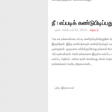
நீ : எப்படிக் கண்டுபிடிப்பத
புதன், அக்டோபர் 01, 2014
தொடர்
”வர வர நல்லவங்கள எப்படி கண்டுபிடிக்கிறதுனே த
இருந்தேன், இந்த ரகசியத்தைக் கண்டுபிடிக்கும் 
முறைதான். ஒருவரை பார்க்க்கும்போது நல்லவர் 
அப்படியென்றால் அவர் நல்லவராக இருக்க வாய்ப்
வாய்ப்பு அதிகம். என்ன நான் சொல்வது மிகச் ச
நானெல்லாம் பெரிய திறமைசாலி,...
புதிய இடுகைகள்