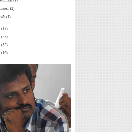
ப்டம்பர்
(2)
கஸ்ட்
(1)
ூன்
(1)
3
(17)
2
(23)
1
(32)
0
(10)