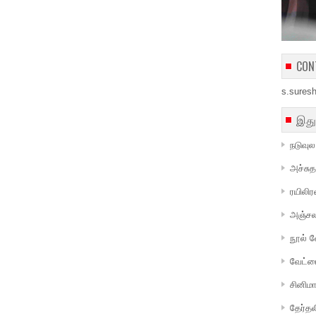
CON
s.sures
இது
நடுவு
அச்சு
ரயிலிர
அஞ்சல
நூல் 
வேட்ட
சினிம
தேர்தல