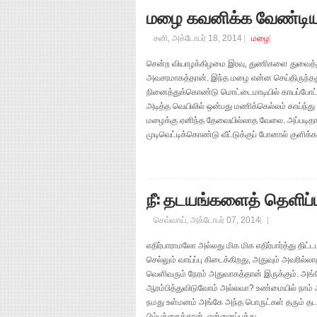
மழை கவனிக்க வேண்டிய
சனி, அக்டோபர் 18, 2014
மழை
சென்ற வியாழக்கிழமை இரவு, துணிகளை துவைத்துக
அவசரமாகத்தான். இந்த மழை என்ன செய்திருந்தது
நினைத்துக்கொண்டு மொட்டைமாடியில் காயப்போட்
அடித்த வெயிலில் ஒன்பது மணிக்கெல்லம் காய்ந்து
மழைக்கு ஏனிந்த தேவையில்லாத வேலை. அப்படிதான்
முடிவெட்டிக்கொண்டு வீட்டுக்குப் போனால் குளிக்க.
நீ: தடயங்களைத் தெளிப
செவ்வாய், அக்டோபர் 07, 2014
எதிர்பாராமலோ அல்லது மிக மிக எதிர்பார்த்து திட்ட
செல்லும் வாய்ப்பு கிடைக்கிறது, அதுவும் அவரில்லாத
வெளிவரும் நேரம் அதுவாகத்தான் இருக்கும். அங்
ஆரம்பித்துவிடுவோம் அல்லவா? உண்மையில் நாம் அங்
நமது உள்மனம் அங்கே அந்த பொருட்கள் தரும் தட
பிம்பத்தைத்தான். என்னைப்பத்து...