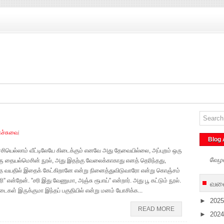
ச்சுவை
Blog 
 குச்சியெல்லாம் வீட்டிலேயே கிடைக்கும் எனவே அது தேவையில்லை, அப்புறம் ஒரு
வேழ
ஒரு தையல்மெசின் நூல், அது இதற்கு வேலைக்காகாது எனத் தெரிந்தது,
இந்த வயதில் இதைக் கேட்கிறானே என்று நினைத்துவிடுவாரோ என்று கொஞ்சம்
” என்றேன். ”சரி இது வேணுமா, அஞ்சு ரூபாய்” என்றார். அது பூ கட்டும் நூல்.
வலை
டைகள் இருக்குமா இந்தப் பகுதியில் என்று மனம் யோசிக்க...
►
202
READ MORE
►
202