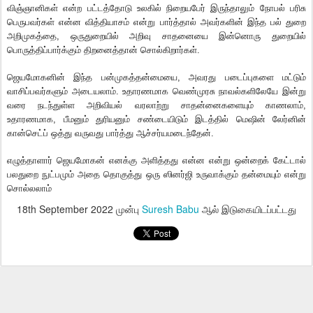
விஞ்ஞானிகள் என்ற பட்டத்தோடு உலகில் நிறையபேர் இருந்தாலும் நோபல் பரிசு
பெருபவர்கள் என்ன வித்தியாசம் என்று பார்த்தால் அவர்களின் இந்த பல் துறை
அறிமுகத்தை, ஒருதுறையில் அறிவு சாதனையை இன்னொரு துறையில்
பொருத்திப்பார்க்கும் திறனைத்தா
ன் சொல்கிறார்கள்.
ஜெயமோகனின் இந்த பன்முகத்தன்மையை, அவரது படைப்புகளை மட்டும்
வாசிப்பவர்களும் அடையலாம். உதாரணமாக வெண்முரசு நாவல்களிலேயே இன்று
வரை நடந்துள்ள அறிவியல் வரலாற்று சாதன்னைகளையும் காணலாம்,
உதாரணமாக, பீமனும் துரியனும் சண்டையிடும் இடத்தில் மெஷின் லேர்னின்
கான்செட்ப் ஒத்து வருவது பார்த்து ஆச்சர்யமடைந்தேன்.
எழுத்தாளார் ஜெயமோகன் எனக்கு அளித்தது என்ன என்று ஒன்றைக் கேட்டால்
பலதுறை நுட்பமும் அதை தொகுத்து ஒரு ஸினர்ஜி உருவாக்கும் தன்மையும் என்று
சொல்லலாம்
18th September 2022
முன்பு
Suresh Babu
ஆல் இடுகையிடப்பட்டது