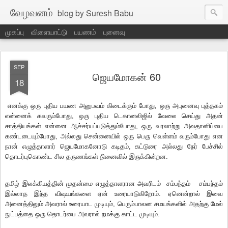
வேழவனம்
blog by Suresh Babu
முகப்பு
விளையாட்டு
பயணம்
புனைவு
SEP
ஜெயமோகன் 60
18
எனக்கு ஒரு புதிய பயண அனுபவம் கிடைக்கும் போது, ஒரு அபுனைவு புத்தகம்
என்னைக் கவரும்போது, ஒரு புதிய டெகானலிஜில் வேலை செய்து அதன்
சாத்தியங்கள் என்னை ஆச்சர்யப்படுத்தும்போது, ஒரு வரலாற்று அவதானிப்பை
கண்டடையும்போது, அல்லது சென்னையில் ஒரு பெரு வெள்ளம் வரும்போது என
நான் எழுத்தாளார் ஜெயமோகனோடு கடிதம், கட்டுரை அல்லது நேர் பேச்சில்
தொடர்புகொண்ட சில தருணங்கள் நினைவில் இருக்கின்றன.
தமிழ் இலக்கியத்தின் முதன்மை எழுத்தாளரான அவரிடம் சம்பந்தம் சம்பந்தம்
இல்லாத இந்த விஷயங்களை ஏன் உரையாடுகிறோம். ஏனென்றால் இவை
அனைத்திலும் அவரால் உரையாட முடியும், பெரும்பாலன சமயங்களில் அதற்கு மேல்
நுட்பத்தை ஒரு தொடர்பை அவரால் நமக்கு காட்ட முடியும்.