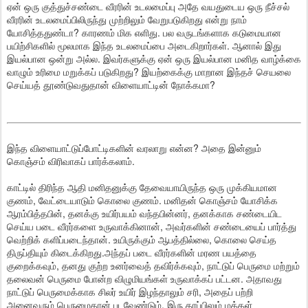
ஏன் ஒரு குத்துச்சண்டை வீரரின் உடலமைப்பு அதே வயதுடைய ஒரு நீச்சல்
வீரரின் உடலமைப்பிலிருந்து முற்றிலும் வேறுபடுகிறது என்று நாம்
யோசித்ததுண்டா? காரணம் மிக எளிது. பல வருடங்களாக கடுமையான
பயிற்சிகளில் மூலமாக இந்த உடலமைப்பை அடைகிறார்கள். ஆனால் இது
இயல்பான ஒன்று அல்ல. இவர்களுக்கு ஏன் ஒரு இயல்பான மனித வாழ்க்கை
வாழும் உரிமை மறுக்கப் படுகிறது? இயற்கைக்கு மாறான இந்தச் செயலை
செய்யத் தூண்டுவதுதான் விளையாட்டின் நோக்கமா?
இந்த விளையாட்டுப்போட்டிகளின் வரலாறு என்ன? அதை இன்னும்
கொஞ்சம் விரிவாகப் பார்க்கலாம்.
காட்டில் திரிந்த ஆதி மனிதனுக்கு தேவையாயிருந்த ஒரு முக்கியமான
குணம், வேட்டையாடும் கொலை குணம். மனிதன் கொஞ்சம் யோசிக்க
ஆரம்பித்தபின், தனக்கு உயிர்பயம் வந்தபின்னர், தனக்காக சண்டையிட
செய்ய படை வீரர்களை உருவாக்கினான், அவர்களின் சண்டையைப் பார்த்து
வெற்றிக் களிப்படைந்தான். உயிருக்கும் ஆபத்தில்லை, கொலை செய்த
திருப்தியும் கிடைக்கிறது.அந்தப் படை வீரர்களின் மரண பயத்தை
குறைக்கவும், தனது குற்ற உனர்வைத் தவிர்க்கவும், நாட்டுப் பெருமை மற்றும்
தலைவன் பெருமை போன்ற விழுமியங்கள் உருவாக்கப் பட்டன. அதாவது
நாட்டுப் பெருமைக்காக சிலர் உயிர் இழந்தாலும் சரி, அதைப் பற்றி
அனைவரும் பெருமைதான் படவேண்டும். இரு தரப்பிலும் மக்கள்