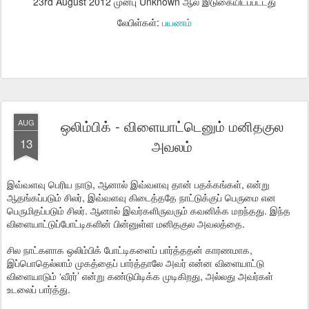
23rd August 2012
முன்பு Unknown ஆல் இடுகையிடப்பட்டது
லேபிள்கள்:
பயணம்
ஒலிம்பிக் - விளையாட்டெனும் மனிதகுல
AUG
13
அவலம்
இவ்வளவு பெரிய நாடு, ஆனால் இவ்வளவு தான் பதக்கங்கள், என்று
ஆதங்கப்படும் சிலர், இவ்வளவு கிடைத்ததே நாட்டுக்குப் பெருமை என
பெருமிதப்படும் சிலர். ஆனால் இவர்களிருவரும் கவனிக்க மறந்தது. இந்த
விளையாட்டுப்போட்டிகளின் பின்னுள்ள மனிதகுல அவலத்தை.
சில நாட்களாக ஒலிம்பிக் போட்டிகளைப் பார்த்ததன் காரணமாக,
இப்பொதெல்லாம் முகத்தைப் பார்த்தாலே அவர் என்ன விளையாட்டு
விளையாடும் ‘வீரர்’ என்று கண்டுபிடிக்க முடிகிறது, அல்லது அவர்கள்
உடலைப் பார்த்து.