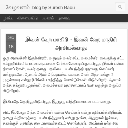
வேழவனம்
blog by Suresh Babu
முகப்பு
விளையாட்டு
பயணம்
புனைவு
இவன் வேற மாதிரி - இவன் வேற மாதிரி
DEC
16
அரசியல்வாதி
ஒரு அமைச்சர் இருக்கிறார், அதுவும் அவர் சட்ட அமைச்சர். அவருக்கு சட்ட
கல்லூரியில் சில மாணவர்களைச் சேர்க்கவேண்டியிருக்கிறது. நீங்கள் என்ன
நினைப்பீர்கள், அவர் தனது பதவியை பயன்படுத்தி ஏதாவது செய்வார்
என்றுதானே. ஆனால் அவர் அப்படியல்ல, மாறாக அவர் அந்த கல்லூரி
முதல்வரை கல்லூரியிலேயே சந்தித்து வேண்டுகோள் விடுக்கிறார். ஆனால்
அந்த கல்லூரி முதல்வர், அமைச்சரை உதாசீனமாகப் பேசி மறுத்து அனுப்பி
விடுகிறார்.
இப்போதே தெரிந்துவிடுகிறது, இதுஒரு வித்தியாசமான படம் என்று.
சரி.. இப்போது அந்த அமைச்சர் என்ன செய்வார் என்று எதிர்பார்க்கிறீர்கள்,
தனது அதிகாரத்தை பயன்படுத்துவார் என்று தானே, அதுதான் இல்லை,
தனக்குத் தெரிந்த சில மாணவர்களிடம் சொல்கிறார். அவர்கள் மற்ற சில