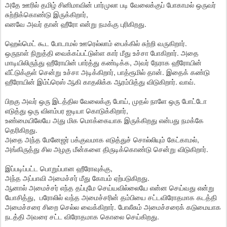
அதே ஊரில் தமிழ் சினிமாவின் பார்முலா படி வேலைக்குப் போகாமல் ஒருவர்
சுற்றிக்கொண்டு இருக்கிறார்,
எனவே அவர் தான் ஹீரோ என்று நமக்கு புரிகிறது.
ஹெல்மெட் கூட போடாமல் ஊரெல்லாம் பைக்கில் சுற்றி வருகிறார்.
ஒருநாள் நிறுத்தி வைக்கப்பட்டுள்ள கார் மீது உச்சா போகிறார். அதை
மாடியிலிருந்து ஹீரோயின் பார்த்து கண்டிக்க, அவர் நேராக ஹீரோயின்
வீட்டுக்குள் சென்று உச்சா அடிக்கிறார், பாத்ரூமில் தான். இதைக் கண்டு
ஹீரோயின் இம்ப்ரெஸ் ஆகி காதலிக்க ஆரம்பித்து விடுகிறார். வாவ்.
பிறகு அவர் ஒரு இடத்தில வேலைக்கு போய், முதல் நாளே ஒரு போட்டோ
எடுத்து ஒரு விளம்பர ஐடியா கொடுக்கிறார்,
உண்மையிலேயே அது மிக மொக்கையாக இருக்கிறது என்பது நமக்கே
தெரிகிறது.
அதை அந்த மேனேஜர் பக்குவமாக எடுத்துச் சொல்லியும் கேட்காமல்,
அங்கிருத்து சில அழகு மீன்களை திருடிக்கொண்டு சென்று விடுகிறார்.
இப்படிப்பட்ட பொறுப்பான ஹீரோவுக்கு,
அந்த அப்பாவி அமைச்சர் மீது கோபம் ஏற்படுகிறது.
ஆனால் அமைச்சர் எந்த தப்புமே செய்யவில்லையே என்ன செய்வது என்று
யோசித்து, பரோலில் வந்த அமைச்சரின் தம்பியை சட்டவிரோதமாக கடத்தி
அமைச்சரை சிறை செல்ல வைக்கிறார். போலீசும் அமைச்சரைக் கடுமையாக
நடத்தி அவரை சட்ட விரோதமாக கொலை செய்கிறது.