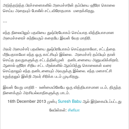
அடுத்தடுத்த பிரச்சனைகளில் அமைச்சரின் தம்பியை ஹீரோ கொலை
செய்ய அதையும் போலீஸ் சட்டவிரோதமாக மறைக்கிறது.
---
எந்த நிலையிலும் பதவியை துஷ்பிரயோகம் செய்யாத வித்தியாசமான
அமைச்சரைச் சுற்றிவரும் கதையே இவன் வேற மாதிரி.
அவர் அமைச்சர் பதவியை துஷ்பிரயோகம் செய்ததாகவோ, சட்டத்தை
மீறியதாகவோ எந்த ஒரு காட்சியும் இல்லை. அமைச்சர் தம்பியும் தான்
செய்த தவறுகளுக்கு சட்டத்தின்முன் தண்டனையை அனுபவிக்கிறார்.
ஆனால் ஹீரோ சிறிய சட்ட மீறல்களில் ஆரம்பித்து கொலைகள் வரை
செய்தாலும் எந்த தண்டனையும் அவருக்கு இல்லை. எந்த மனசாட்சி
உறுத்தலும் இன்றி அவர் சிரிக்க படம் முடிகிறது.
இவன் வேறு மாதிரி - உண்மையிலேயே ஒரு வித்தியாசமான படம், திருந்த
நினைக்கும் அரசியல்வாதிகளுக்கு பாடம்.
16th December 2013
முன்பு
Suresh Babu
ஆல் இடுகையிடப்பட்டது
லேபிள்கள்:
சினிமா