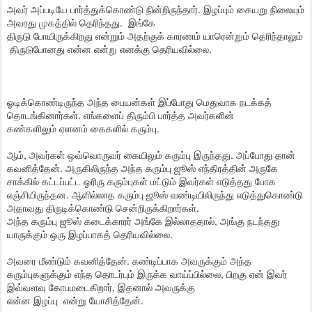
அவர் அப்படியே பார்த்துக்கொண்டு நின்றிருந்தார். இழப்பும் கையறு நிலையும்
அவரது முகத்தில் தெரிந்தது. இங்கே
திருடு போயிருக்கிறது என்றும் அதற்குக் காரணம் யாரென்றும் தெரிந்தாலும்
திருடுபோனது என்ன என்று எனக்கு தெரியவில்லை.
ஓடிக்கொண்டிருந்த அந்த பையன்கள் இப்போது மெதுவாக நடக்கத்
தொடங்கினார்கள். எங்களைப் திரும்பி பார்த்த அவர்களின்
கண்களிலும் ஏளனம் கைகளில் கரும்பு.
ஆம், அவர்கள் ஒவ்வொருவர் கையிலும் கரும்பு இருந்தது. அப்போது தான்
கவனித்தேன். அருகிலிருந்த அந்த கரும்பு ஜூஸ் எந்திரத்தின் அருகே
சாக்கில் கட்டப்பட்ட ஓரிரு கரும்புகள் மட்டும் இவர்கள் எடுத்தது போக
எஞ்சியிருந்தன. ஆளில்லாத கரும்பு ஜூஸ் வண்டியிலிருந்து எடுத்துகொண்டு
அதாவது திருடிக்கொண்டு சென்றிருக்கிறார்கள்.
அந்த கரும்பு ஜூஸ் கடைக்காரர் அங்கே இல்லாததால், அங்கு நடந்தது
யாருக்கும் ஒரு இழப்பாகத் தெரியவில்லை.
அவரை மீண்டும் கவனித்தேன். கண்டிப்பாக அவருக்கும் அந்த
கரும்புகளுக்கும் எந்த தொடர்பும் இருக்க வாய்ப்பில்லை, பிறகு ஏன் இவர்
இவ்வளவு கோபமடைகிறார், இதனால் அவருக்கு
என்ன இழப்பு என்று யோசித்தேன்.