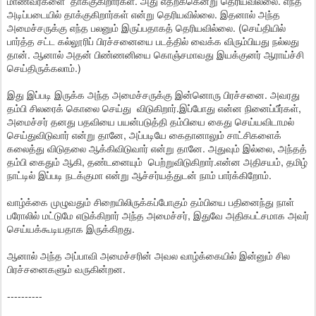
மாணவர்களை தாக்குகிறார்கள். அது எதற்க்கென்று தெரியவில்லை. எந்த
அடிப்படையில் தாக்குகிறார்கள் என்று தெரியவில்லை. இதனால் அந்த
அமைச்சருக்கு எந்த பலனும் இருப்பதாகத் தெரியவில்லை. (செய்தியில்
பார்த்த சட்ட கல்லூரிப் பிரச்சனையை படத்தில் வைக்க விரும்பியது நல்லது
தான். ஆனால் அதன் பிண்ணனியை கொஞ்சமாவது இயக்குனர் ஆராய்ச்சி
செய்திருக்கலாம்.)
இது இப்படி இருக்க அந்த அமைச்சருக்கு இன்னொரு பிரச்சனை. அவரது
தம்பி சிலரைக் கொலை செய்து விடுகிறார்.இப்போது என்ன நினைப்பீர்கள்,
அமைச்சர் தனது பதவியை பயன்படுத்தி தம்பியை கைது செய்யவிடாமல்
செய்துவிடுவார் என்று தானே, அப்படியே கைதானாலும் சாட்சிகளைக்
கலைத்து விடுதலை ஆக்கிவிடுவார் என்று தானே. அதுவும் இல்லை, அந்தத்
தம்பி கைதும் ஆகி, தண்டனையும் பெற்றுவிடுகிறார்.என்ன அதிசயம், தமிழ்
நாட்டில் இப்படி நடக்குமா என்று ஆச்சர்யத்துடன் நாம் பார்க்கிறோம்.
வாழ்க்கை முழுவதும் சிறையிலிருக்கப்போகும் தம்பியை பதினைந்து நாள்
பரோலில் மட்டுமே எடுக்கிறார் அந்த அமைச்சர், இதுவே அதிகபட்சமாக அவர்
செய்யக்கூடியதாக இருக்கிறது.
ஆனால் அந்த அப்பாவி அமைச்சரின் அவல வாழ்க்கையில் இன்னும் சில
பிரச்சனைகளும் வருகின்றன.
----------