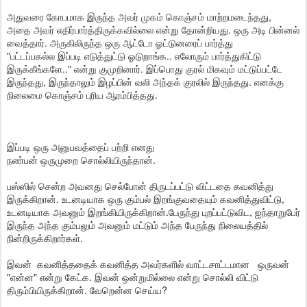
அதுவரை கோபமாக இருந்த அவர் முகம் கொஞ்சம் மாற்றமடைந்தது,
அதை அவர் எதிர்பார்த்திருக்கவில்லை என்று தோன்றியது. ஒரு அடி பின்னல்
வைத்தார். அருகிலிருந்த ஒரு ஆட்டோ ஓட்டுனரைப் பார்த்து
"பட்டப்பகல்ல இப்படி எடுத்துட்டு ஓடுறாங்க.. எலோரும் பார்த்துகிட்டு
இருக்கீங்களே.." என்று குமுறினார். இப்பொது குரல் மிகவும் மட்டுப்பட்டே
இருந்தது, இருந்தாலும் இழப்பின் வலி அந்தக் குரலில் இருந்தது. எனக்கு
நிலைமை கொஞ்சம் புரிய ஆரம்பித்தது.
இப்படி ஒரு அனுபவத்தைப் பற்றி எனது
நண்பன் ஒருமுறை சொல்லியிருந்தான்.
பஸ்ஸில் சென்ற அவனது செல்போன் திருடப்பட்டு விட்டதை கவனித்து
இருக்கிறான். உடனடியாக ஒரு கும்பல் இறங்குவதையும் கவனித்துவிட்டு,
உடனடியாக அவனும் இறங்கியிருக்கிறான்.பேருந்து புறப்பட்டுவிட, ஐந்தாறுபேர்
இருந்த அந்த கும்பலும் அவனும் மட்டும் அந்த பேருந்து நிலையத்தில்
நின்றிருக்கிறார்கள்.
இவன் கவனித்ததைக் கவனித்த அவர்களில் வாட்டசாட்டமான ஒருவன்
"என்ன" என்று கேட்க. இவன் ஒன்றுமில்லை என்று சொல்லி விட்டு
திரும்பியிருக்கிறான். வேறென்ன செய்ய?