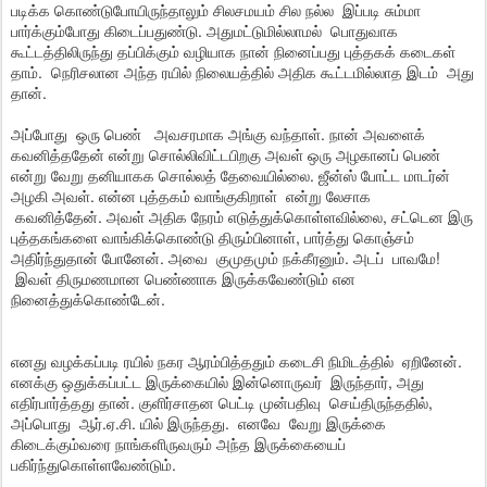
படிக்க கொண்டுபோயிருந்தாலும் சிலசமயம் சில நல்ல இப்படி சும்மா
பார்க்கும்போது கிடைப்பதுண்டு. அதுமட்டுமில்லாமல் பொதுவாக
கூட்டத்திலிருந்து தப்பிக்கும் வழியாக நான் நினைப்பது புத்தகக் கடைகள்
தாம். நெரிசலான அந்த ரயில் நிலையத்தில் அதிக கூட்டமில்லாத இடம் அது
தான்.
அப்போது ஒரு பெண் அவசரமாக அங்கு வந்தாள். நான் அவளைக்
கவனித்ததேன் என்று சொல்லிவிட்டபிறகு அவள் ஒரு அழகானப் பெண்
என்று வேறு தனியாகக சொல்லத் தேவையில்லை. ஜீன்ஸ் போட்ட மாடர்ன்
அழகி அவள். என்ன புத்தகம் வாங்குகிறாள் என்று லேசாக
கவனித்தேன். அவள் அதிக நேரம் எடுத்துக்கொள்ளவில்லை, சட்டென இரு
புத்தகங்களை வாங்கிக்கொண்டு திரும்பினாள், பார்த்து கொஞ்சம்
அதிர்ந்துதான் போனேன். அவை குமுதமும் நக்கீரனும். அடப் பாவமே!
இவள் திருமணமான பெண்ணாக இருக்கவேண்டும் என
நினைத்துக்கொண்டேன்.
எனது வழக்கப்படி ரயில் நகர ஆரம்பித்ததும் கடைசி நிமிடத்தில் ஏறினேன்.
எனக்கு ஒதுக்கப்பட்ட இருக்கையில் இன்னொருவர் இருந்தார், அது
எதிர்பார்த்தது தான். குளிர்சாதன பெட்டி முன்பதிவு செய்திருந்ததில்,
அப்பொது ஆர்.ஏ.சி. யில் இருந்தது. எனவே வேறு இருக்கை
கிடைக்கும்வரை நாங்களிருவரும் அந்த இருக்கையைப்
பகிர்ந்துகொள்ளவேண்டும்.