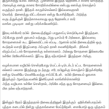
இருக்கிறது போல. எனக்கு முன்னால் இருந்த ஹோண்டா காரை சோதித்த
அளவுக்கு எனது காரை சோதிக்கவில்லை என்பது எனக்கு கொஞ்சம்
வருத்தம் தான். இந்தக் காருக்கெல்லாம் இவ்வளவுதான்
வொர்த் நினைத்து விட்டார்களா என்று யோசித்தேன். அடுத்த
வருடத்துக்குள் இதற்காகவாவது ஒரு ஹோண்டா கார்
வாங்க முடியுமா என்று பார்க்கவேண்டும்.
இரவு எக்மோர் ரயில் நிலையத்திலும் பாதுகாப்பு கெடுபிடிகள் இருந்தன.
அப்போது தான் ஞாபகம் வந்தது, அது டிசம்பர் 6 அல்லவா, இவ்வளவு
சோதனைகள் கூட இல்லாவிட்டால் எப்படி. ஆனால் ரயில் நிலையத்தில் ஒரு
கூடுதல் வசதி இருப்பதை அப்புறம் தான் கவனித்தேன். நீங்கள்
விருப்பப்பட்டால் சோதனைக்கு உள்ளாகலாம். அல்லது சோதனை இல்லாமலே
உள்ளே பிரவேசிக்கலாம். இப்படி இரு ஏற்பாடுகள் இருந்தன அங்கு.
வழக்கமான வழியில் சென்றபோது மெட்டல் டிடெக்டர் உட்பட சோதனைகள்
எல்லாம் பலமாக இருந்தது நடந்தது. சரி, ரயிலுக்கு கொஞ்சம் இருக்கிறதே
என்று வெளியே வெளியேவந்து சாப்பிட்டேன். ரயில் நிலையம் ஓரமாக
இருக்கும் ஆனந்தபவனில் இனிப்புகள் வாங்கிக்கொண்டு
அந்த வழியாக உள்ளே சென்றால், அங்கே எந்த ஒரு சோதனையும் இல்லை.
மிக நல்ல ஏற்பாடுதான்.
இன்னும் நேரம் இருந்ததால் நிலையத்தினுள் இருக்கும் ஹிக்கின்பாதம்ஸ்
புத்தக கடையில் நின்று புத்தகங்களை மேய்ந்தேன். கையோடு ஒரு புத்தகம்