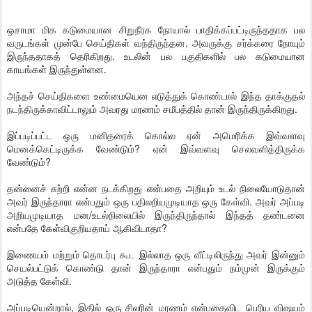
ஒசாமா மிக கடுமையான சிறுநீரக நோயால் பாதிக்கப்பட்டிருந்ததாக பல
வருடங்கள் முன்பே செய்திகள் வந்திருந்தன. அவருக்கு சர்க்கரை நோயும்
இருந்ததாகத் தெரிகிறது. உடலின் பல பகுதிகளில் பல கடுமையான
காயங்கள் இருந்துள்ளன.
அந்தச் செய்திகளை உண்மையென எடுத்துக் கொண்டால் இந்த தாக்குதல்
நடந்திருக்காவிட்டாலும் அவரது மரணம் சமீபத்தில் தான் இருந்திருக்கிறது.
இப்படிப்பட்ட ஒரு மனிதரைக் கொல்ல ஏன் அமெரிக்க இவ்வளவு
மெனக்கெட்டிருக்க வேண்டும்? ஏன் இவ்வளவு செலவளித்திருக்க
வேண்டும்?
தன்னைச் சுற்றி என்ன நடக்கிறது என்பதை அறியும் உடல் நிலையோடுதான்
அவர் இருந்தாரா என்பதும் ஒரு பதிலறியமுடியாத ஒரு கேள்வி. அவர் அப்படி
அறியமுடியாத மன/உடல்நிலையில் இருந்திருந்தால் இந்தத் தண்டனை
என்பதே கேள்விகுறியதாய் ஆகிவிடாதா?
இணையம் மற்றும் தொடர்பு கூட இல்லாத ஒரு வீட்டிலிருந்து அவர் இன்னும்
செயல்பட்டுக் கொண்டு தான் இருந்தாரா என்பதும் நம்முன் இருக்கும்
அடுத்த கேள்வி.
அப்படியென்றால், இதில் ஒரு சிலரின் மரணம் என்பதைவிட பெரிய விஷயம்