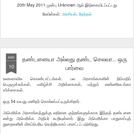
20th May 2011
முன்பு Unknown ஆல் இடுகையிடப்பட்டது
லேபிள்கள்:
அரசியல்
தேர்தல்
தண்டனையா அல்லது தண்ட செலவா.. ஒரு
MAY
10
பார்வை
உலகளாவிக கொண்டாட்டங்கள். பல அரசாங்ககளின் நிம்மதிப்
பெருமூச்சுக்கள், மகிழ்ச்சி அறிக்கைகள், மற்றும் எண்ணிலடங்கா
சர்ச்சைகள்.
ஒரு 54 வயது மனிதர் கொல்லப்பட்டிருக்கிறார்.
அமெரிக்க அரசாங்கத்துக்கு எதிரான குற்றங்களுக்காக இந்தத் தண்டனை
என்று அமெரிக்க அதிபர் கூறியுள்ளார். இது அமெரிக்கா பாதுகாப்புத்
துறைகளின் மிகப்பெரிய வெற்றியாகப் பாராட்டப் படுகிறது.