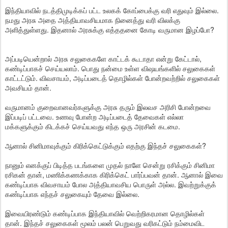
இந்தியாவில் நடத்திமுடிக்கப் பட்ட உலகக் கோப்பைக்கு வரி எதுவும் இல்லை.
நமது அரசு அதை அத்தியாவசியமாக நினைத்து வரி விலக்கு
அளித்துள்ளது. இதனால் அரசுக்கு எத்ததனை கோடி வருமான இழப்போ?
அப்படியென்றால் அரசு சலுகைகளே காட்டக் கூடாதா என்று கேட்டால்,
கண்டிப்பாகச் செய்யலாம். பொது நன்மை உள்ள விஷயங்களில் சலுகைகள்
காட்டட்டும். விவசாயம், அடிப்படைத் தொழில்கள் போன்றவற்றில் சலுகைகள்
அவசியம் தான்.
வருமானம் குறைவானவர்களுக்கு அரசு தரும் இலவச அரிசி போன்றவை
இப்படிப் பட்டவை. உணவு போன்ற அடிப்படைத் தேவைகள் எல்லா
மக்களுக்கும் கிடக்கச் செய்யவது எந்த ஒரு அரசின் கடமை.
ஆனால் சினிமாவுக்கும் கிரிக்கெட்டுக்கும் எதற்கு இந்தச் சலுகைகள்?
நானும் எனக்குப் பிடித்த படங்களை முதல் நாளே சென்று ரசிக்கும் சினிமா
ரசிகன் தான், மணிக்கணக்காக கிரிக்கெட் பார்ப்பவன் தான். ஆனால் இவை
கண்டிப்பாக விவசாயம் போல அத்தியாவசிய பொருள் அல்ல. இவற்றுக்குக்
கண்டிப்பாக எந்தச் சலுகையும் தேவை இல்லை.
இவையிரண்டும் கண்டிப்பாக இந்தியாவில் வெற்றிகரமான தொழில்கள்
தான். இந்தச் சலுகைகள் மூலம் பலன் பெறுவது வரிகட்டும் நம்மைவிட