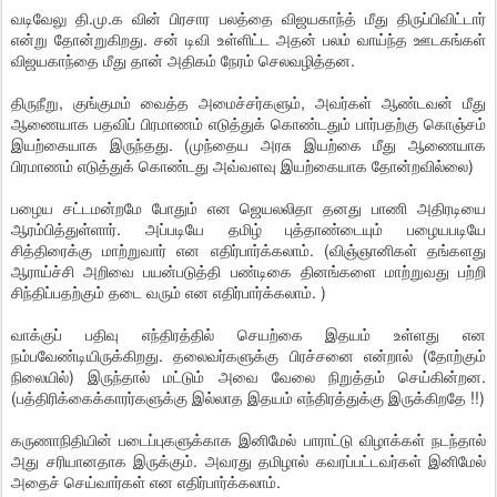
வடிவேலு தி.மு.க வின் பிரசார பலத்தை விஜயகாந்த் மீது திருப்பிவிட்டார்
என்று தோன்றுகிறது. சன் டிவி உள்ளிட்ட அதன் பலம் வாய்ந்த ஊடகங்கள்
விஜயகாந்தை மீது தான் அதிகம் நேரம் செலவழித்தன.
திருநீறு, குங்குமம் வைத்த அமைச்சர்களும், அவர்கள் ஆண்டவன் மீது
ஆணையாக பதவிப் பிரமாணம் எடுத்துக் கொண்டதும் பார்பதற்கு கொஞ்சம்
இயற்கையாக இருந்தது. (முந்தைய அரசு இயற்கை மீது ஆணையாக
பிரமாணம் எடுத்துக் கொண்டது அவ்வளவு இயற்கையாக தோன்றவில்லை)
பழைய சட்டமன்றமே போதும் என ஜெயலலிதா தனது பாணி அதிரடியை
ஆரம்பித்துள்ளார். அப்படியே தமிழ் புத்தாண்டையும் பழையபடியே
சித்திரைக்கு மாற்றுவார் என எதிர்பார்க்கலாம். (விஞ்ஞானிகள் தங்களது
ஆராய்ச்சி அறிவை பயன்படுத்தி பண்டிகை தினங்களை மாற்றுவது பற்றி
சிந்திப்பதற்கும் தடை வரும் என எதிர்பார்க்கலாம். )
வாக்குப் பதிவு எந்திரத்தில் செயற்கை இதயம் உள்ளது என
நம்பவேண்டியிருக்கிறது. தலைவர்களுக்கு பிரச்சனை என்றால் (தோற்கும்
நிலையில்) இருந்தால் மட்டும் அவை வேலை நிறுத்தம் செய்கின்றன.
(பத்திரிக்கைக்காரர்களுக்கு இல்லாத இதயம் எந்திரத்துக்கு இருக்கிறதே !!)
கருணாநிதியின் படைப்புகளுக்காக இனிமேல் பாராட்டு விழாக்கள் நடந்தால்
அது சரியானதாக இருக்கும். அவரது தமிழால் கவரப்பட்டவர்கள் இனிமேல்
அதைச் செய்வார்கள் என எதிர்பார்க்கலாம்.