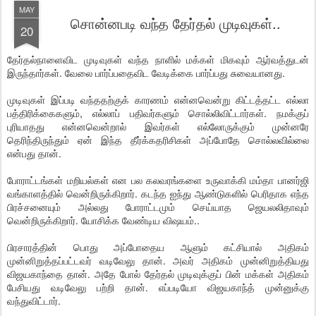
MAY
சொன்னபடி வந்த தேர்தல் முடிவுகள்..
20
தேர்தல்நாளைவிட முடிவுகள் வந்த நாளில் மக்கள் மிகவும் ஆர்வத்துடன்
இருந்தார்கள். வேலை பார்ப்பதைவிட வேடிக்கை பார்ப்பது சுவையானது.
முடிவுகள் இப்படி வந்ததற்குக் காரணம் என்னவென்று கிட்டத்தட்ட எல்லா
பத்திரிக்கைகளும், எல்லாப் பதிவர்களும் சொல்லிவிட்டார்கள். நமக்குப்
புரியாதது என்னவென்றால் இவர்கள் எல்லோருக்கும் முன்னரே
தெரிந்திருந்தும் ஏன் இந்த தீர்க்கதரிசிகள் அப்போதே சொல்லவில்லை
என்பது தான்.
போராட்டங்கள் மறியல்கள் என பல கலவரங்களை உருவாக்கி மம்தா பானர்ஜி
வங்காளத்தில் வென்றிருக்கிறார். கடந்த ஐந்து ஆண்டுகளில் பெரிதாக எந்த
பிரச்சனையும் அல்லது போராட்டமும் செய்யாத ஜெயலலிதாவும்
வென்றிருக்கிறார். யோசிக்க வேண்டிய விஷயம்..
பிரசாரத்தின் பொது அப்போதைய ஆளும் கட்சியால் அதிகம்
முன்னிறுத்தப்பட்டவர் வடிவேலு தான். அவர் அதிகம் முன்னிறுத்தியது
விஜயகாந்தை தான். அதே போல் தேர்தல் முடிவுக்குப் பின் மக்கள் அதிகம்
பேசியது வடிவேலு பற்றி தான். எப்படியோ விஜயகாந்த் முன்னுக்கு
வந்துவிட்டார்.