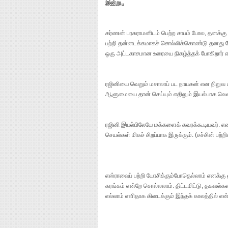
இன்று..
கர்ணன் பரசுராமனிடம் பெற்ற சாபம் போல, தனக்க
பற்றி தன்னடக்கமாகச் சொல்லிக்கொண்டு தனது பேச
ஒரு அட்டகாசமான உரையை நிகழ்த்தக் போகிறார் எ
ரஜினியை வெறும் மசாலாப் பட நாயகன் என நிறுவ பல
ஆளுமையை தான் செய்யும் எதிலும் இயல்பாக வெளிப்
ரஜினி இயல்பிலேயே மக்களைக் கவரக்கூடியவர். என
செயல்கள் மிகச் சிறப்பாக இருக்கும். (சச்சின் பற்ற
எஸ்ராவைப் பற்றி யோசிக்கும்போதெல்லாம் எனக்கு ஒர
சுரங்கம் என்றே சொல்லலாம். திட்டமிட்டு, தகவல்க
எல்லாம் எளிதாக கிடைக்கும் இந்தக் காலத்தில் எ