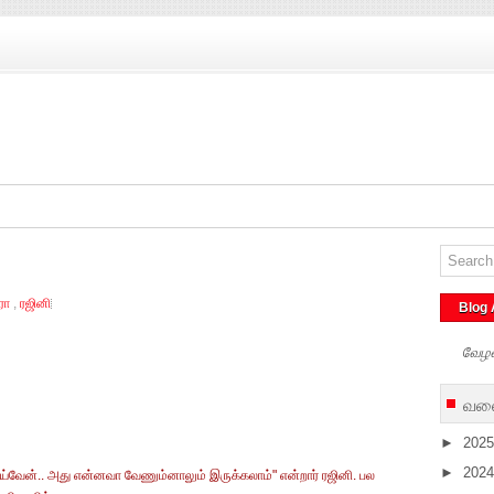
ரா
,
ரஜினி
Blog 
வேழ
வலை
►
202
►
202
ெய்வேன்.. அது என்னவா வேணும்னாலும் இருக்கலாம்" என்றார் ரஜினி. பல