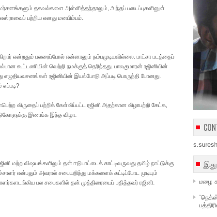
 விமர்சனங்களும் தகவல்களை அள்ளித்தந்தாலும், அந்தப் படைப்புகளினுள்
எஸ்ராவைப் பற்றிய எனது மனபிம்பம்.
சுகிறார் என்றதும் பலரைப்போல் என்னாலும் நம்பமுடியவில்லை. பாட்சா படத்தைப்
யல்பான கூட்டணியின் வெற்றி நமக்குத் தெரிந்தது. பாலகுமாரன் ரஜினியின்
்து எழுதியவசனங்கள் ரஜினியின் இயல்போடு அப்படி பொருந்தி போனது.
் எப்படி?
்ராபெற்ற விருதைப் பற்றிக் கேள்விப்பட்ட ரஜினி அதற்கான விழாபற்றி கேட்க,
்டுகோளுக்கு இணங்க இந்த விழா.
CON
s.sures
இது
ஜினி மற்ற விஷயங்களிலும் தன் ஈடுபாட்டைக் காட்டிவருவது தமிழ் நாட்டுக்கு
ேச்சாளர் என்பதும் அவரால் சபையறிந்து மக்களைக் கட்டிப்போட முடியும்
மழை க
சாளர்களடங்கிய பல சபைகளில் தன் முத்திரையைப் பதித்தவர் ரஜினி.
”நெக்ஸ
பத்திர