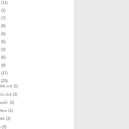
3
(11)
2
(1)
1
(7)
0
(6)
9
(6)
8
(5)
7
(3)
5
(6)
4
(9)
3
(17)
2
(23)
க்டோபர்
(1)
ப்டம்பர்
(2)
கஸ்ட்
(2)
ூலை
(1)
ூன்
(3)
ே
(3)