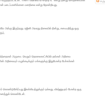
 வருத்தப்பட்டேன். Then I started to enjoy it." என்று தனது சோதனையான
கருத
ான் படைப்பாளிக்கான மனநிலை என்று தோன்றியது.
டுமே அங்கு இருந்தது. ரஜினி அவரது நிலையில் நின்று, சபையறிந்து ஒரு
ும்.
 வார்த்தைகள் அருமை. வெறும் தொலைகாட்சியில் தங்கள் அறிவை
 அறிவையும் மழுங்கடிக்கும் மக்களுக்கு இதுபோன்ற பேச்சுக்கள்
ம் கொண்டுசேர்ப்பது இலக்கியத்துக்கும் நல்லது. விஷ்ணுபுரம் போன்ற ஒரு
 நினைத்துக் கொண்டேன்.