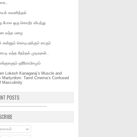
யாக..
யைக் கவனித்தல்
வது போல ஒரு கொடூர விபத்து
ென வந்த மழை
 கன்னும் கொடிபறக்கும் காரும்
டி வந்த தேர்தல் முடிவுகள்..
ங்குகளும் ஹீரோயிசமும்
en Lokesh Kanagaraj’s Muscle and
s Martyrdom: Tamil Cinema’s Confused
f Masculinity
ENT POSTS
SCRIBE
கைகள்