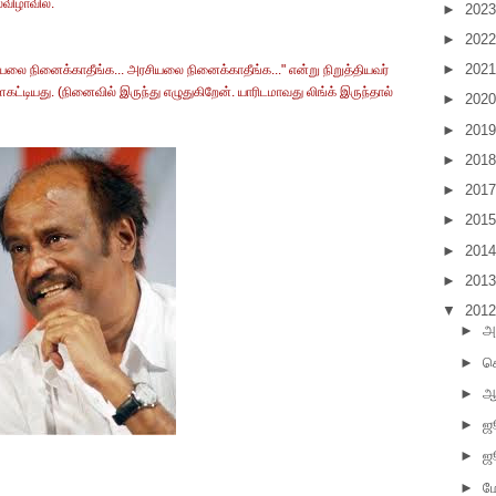
ைவிழாவில்.
►
202
►
202
►
202
ை நினைக்காதீங்க... அரசியலை நினைக்காதீங்க..." என்று நிறுத்தியவர்
ட்டியது. (நினைவில் இருந்து எழுதுகிறேன். யாரிடமாவது லிங்க் இருந்தால்
►
202
►
201
►
201
►
201
►
201
►
201
►
201
▼
201
►
அ
►
செ
►
ஆ
►
ஜ
►
ஜ
►
ம