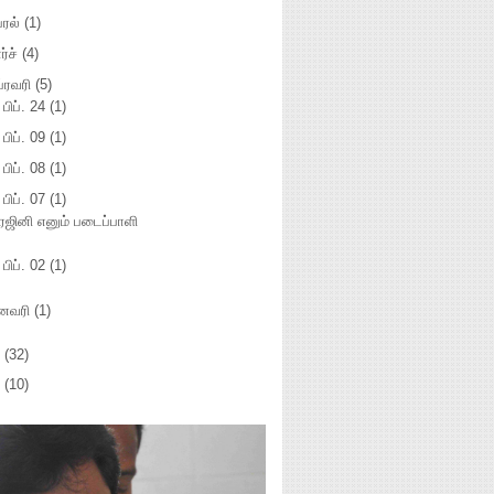
்ரல்
(1)
ர்ச்
(4)
ப்ரவரி
(5)
►
பிப். 24
(1)
►
பிப். 09
(1)
►
பிப். 08
(1)
பிப். 07
(1)
ரஜினி எனும் படைப்பாளி
►
பிப். 02
(1)
னவரி
(1)
1
(32)
0
(10)