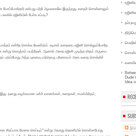
ரஜினி
்ன பேசப்போகிறார் என்பது பற்றி ஆவலாகவே இருந்தது. எதைச் சொன்னாலும்
ரஜினி
 உலகில் ரஜினியின் பேச்சு எப்படி?
நம்பு
திடும
மெஷின்
ு ஏமாற்றம் என்றே சொல்ல வேண்டும். எடிசன் கதையை ரஜினி சொல்லும்போதே
களே என்று கொஞ்சம் பயந்தேன். ஆனால் அதை ரஜினி முடித்த விதம் அருமை.
சொன்னப
்தப் படும்போது அந்த புனைவு மற்றொரு பரிணாமம் அடைவதை சொல்லிச்
வனவில
Betwe
Dude’
Idea o
ு இது. தனது வழக்கமான பன்ச் வசனங்கள், கதைகள், சமஸ்க்ரிதம்,
REC
SUB
இடு
ூளை சிறப்பாக வேலை செய்யும்" என்று அவரது தொனியில் சொன்னபோது