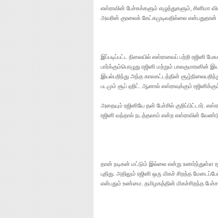
எஸ்ராவின் பேச்சுக்களும் எழுத்துகளும், சினிமா
அவரின் குரலைக் கேட்கமுடிவதில்லை என்பதுதான் 
இப்படிப்பட்ட நிலையில் எஸ்ராவைப் பற்றி ரஜினி பே
பார்க்கும்பொழுது ரஜினி மற்றும் பாலகுமாரனின் இ
இயல்பறிந்து அந்த காலகட்டத்தின் சூழ்நிலையறிந
படமும் சூப் ஹிட். ஆனால் எஸ்ராவுக்கும் ரஜினிக்கும
அதையும் ரஜினியே தன் பேச்சில் குறிப்பிட்டார். எஸ
ரஜினி வந்தால் நடத்தலாம் என்ற எஸ்ராவின் வேண
தான் நடிகன் மட்டும் இல்லை என்று உணர்ந்துள்ள ர
புதிது. அதிலும் ரஜினி ஒரு மிகச் சிறந்த மேடைப்ப
என்பதும் உண்மை. தமிழகத்தின் மிகச்சிறந்த பேச்