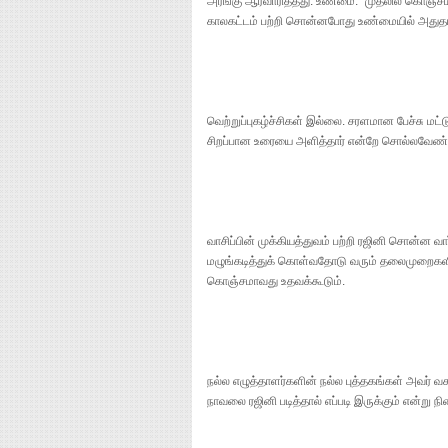
அரங்கு ஆரவாரித்தது. உண்மை. "முதலில் கொஞ்சம்
காலகட்டம் பற்றி சொன்னபோது உண்மையில் அதுத
வெற்றுப்புகழ்ச்சிகள் இல்லை. சரளமான பேச்சு மட்
சிறப்பான உரையை அளித்தார் என்றே சொல்லவேண்ட
வாசிப்பின் முக்கியத்துவம் பற்றி ரஜினி சொன்ன
மழுங்கடித்துக் கொள்வதோடு வரும் தலைமுறைகளின்
கொஞ்சமாவது உதவக்கூடும்.
நல்ல எழுத்தாளர்களின் நல்ல புத்தகங்கள் அவர் வச
நாவலை ரஜினி படித்தால் எப்படி இருக்கும் என்று