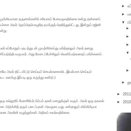
►
ஏப
►
மா
ு முக்கியமான தருணங்களில் சரியாகப் பேசவருவதில்லை என்று தன்னைப்
▼
பி
்சை அவர் ஆரம்பிதபொழுதே நமக்குத் தெரிந்துவிட்டது, இன்றும் ரஜினி
ன்று.
ர் எப்போதும் பதடத்துடன் முயற்சிசெய்து பார்த்தாலும் அவர் தனது
▼
படுத்தி வருபவர். அது மேடைப்பேச்சிலும் வெளிப்படுவதைப் பார்க்கலாம்.
வே அவர் திட்டமிட்டு செய்யும் செயல்களைவிட இயல்பாக செய்யும்
ிகூட எனக்கு இப்படி ஒரு கருத்து உண்டு.)
►
ஜ
►
201
ு கல்லூரிப் பேராசிரியர் பிம்பம் தான் மனதுக்குள் வரும். அவர் ஒரு தகவல்
►
201
ளை அடுக்கித் தரும் படைப்புகள் அவருடையது. என்றாலும் விக்கிபீடியா
ன்னை அவரின் எழுத்துக்கள் அதிகம் கவர்வதில்லை.