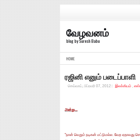
வேழவனம்
blog by Suresh Babu
HOME
ரஜினி எனும் படைப்பாளி
செவ்வாய், பிப்ரவரி 07, 2012
இலக்கியம்
,
எஸ்
அன்று...
"நான் வெறும் நடிகன் மட்டுமல்ல. வேற ஏதாவது ச