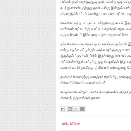
பின்னர் தான் தெரிந்தது முதலில் சென்ற ஒரு ப
நடந்துகொண்டிருந்தது தான் அங்கு இன்னும் வாக்குப
விவாதத்தில் சட்டம் வென்று அடையாள அட்டை வரும
வெளியே வந்த பாட்டியைப் பார்த்தபோது சட்டம் 
வாக்களர் அட்டைக்கு போட்டோ எடுக்கும் அரசு
வருபவர்களிடம் இவ்வளவு கடுமை தேவையில்லை.
நல்லவேளையாக அங்கு ஒரு ப்ளாஸ்டிக் நாற்காலி இ
கார்டு எடுக்க வீட்டுக்குச் செல்ல அங்கு ஒரு சமர
இருக்கும் ப்ளூ கலர் பர்சில் இருக்கிறது என கட்
அட்வென்சரிலும் பாட்டிக்கு ஒரு பெருமிதம் இருப்
சுவாரஸ்யம் இருக்கிறது, அதில் மற்றவர்களுக்கு
நமக்கும் போனதற்கு கொஞ்சம் நேரம் க்யூ நகராதது
சின்னச் சின்னச் சுவாரஸ்யங்கள்.
வேறன்ன வேண்டும், அரசியல்வாதிகளின் திருவிழா
சின்னத் தருணங்கள் தானே
புதிய இடுகை