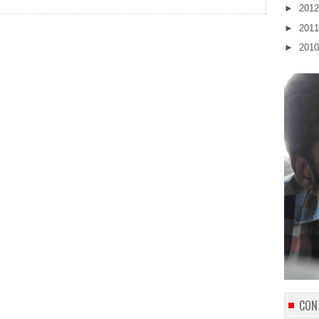
►
201
►
201
►
201
CON