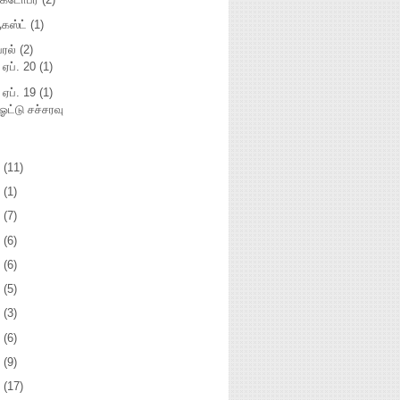
கஸ்ட்
(1)
்ரல்
(2)
►
ஏப். 20
(1)
ஏப். 19
(1)
ஓட்டு சச்சரவு
3
(11)
2
(1)
1
(7)
0
(6)
9
(6)
8
(5)
7
(3)
5
(6)
4
(9)
3
(17)