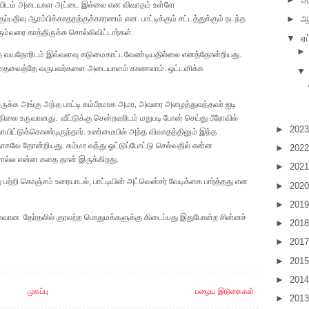
ாட்டியிடம் அடையாள அட்டை இல்லை என விவாதம் உள்ளே
►
ஆ
்பதிவு ஆரம்பிக்காததற்குக்காரணம் என. பாட்டிக்கும் சட்டத்துக்கும் நடந்த
்வரை காத்திருக்க சொல்லிவிட்டார்கள்.
▼
ஏப
இந்த வயதோரிடம் இவ்வளவு கடுமைகாட்டவேண்டியதில்லை எனத்தோன்றியது.
, அதைவைத்தே வருபவர்களை அடையாளம் காணலாம். ஒட்டளிக்க
▼
ருக்க அங்கு அந்த பாட்டி கம்பீரமாக அமர, அவரை அழைத்துவந்தவர் ஐடி
ச நிலை உருவானது. வீட்டுக்கு சென்றவரிடம் மறுபடி போன் செய்து பீரோவில்
►
202
டளையிட்டுக்கொண்டிருந்தார். உண்மையில் அந்த விவாதத்திலும் இந்த
பதாகவே தோன்றியது. சும்மா வந்து ஓட்டுப்போட்டு செல்வதில் என்ன
►
202
 சொல்ல என்ன கதை தான் இருக்கிறது.
►
202
 பற்றி கொஞ்சம் உரையாடல், பாட்டியின் அட்வென்சர் வேடிக்கை பார்த்தது என
►
202
►
201
வான தேர்தலில் குரலற்ற பொதுமக்களுக்கு கிடைப்பது இதுபோன்ற சின்னச்
►
201
►
201
►
201
►
201
முகப்பு
பழைய இடுகைகள்
►
201