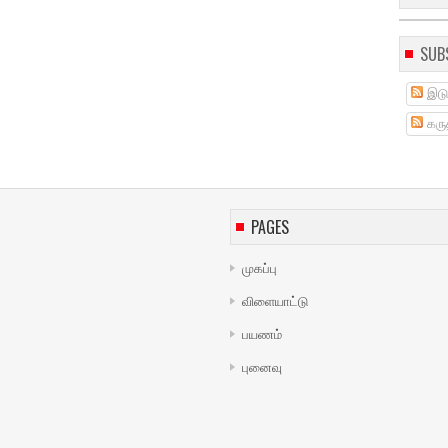
SUB
இடு
கருத
PAGES
முகப்பு
விளையாட்டு
பயணம்
புனைவு