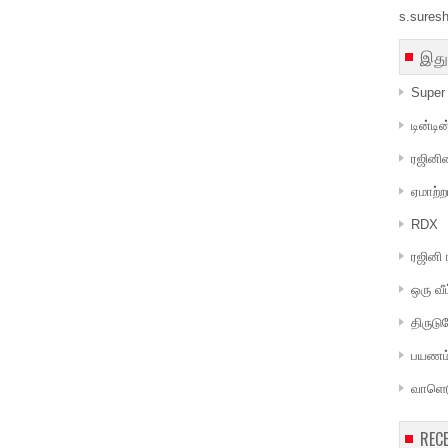
s.sures
இது
Super 
டின்டி
ரஜினி
ஏமாற்ற
RDX
ரஜினி
ஒரு வீ
திருடு
பயணம்
வாளெட
REC