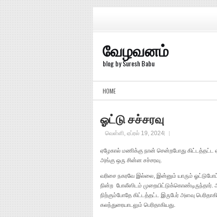
வேழவனம்
blog by Suresh Babu
HOME
ஓட்டு சச்சரவு
வெள்ளி, ஏப்ரல் 19, 2024
ஏழேகால் மணிக்கு நான் சென்றபோது கிட்டத்தட்ட 
அங்கு ஒரு சின்ன சச்சரவு.
வரிசை நகரவே இல்லை, இன்னும் யாரும் ஓட்டுபோட
நின்ற போலீஸிடம் முறையிட்டுக்கொண்டிருந்தார்
நிற்கும்போதே கிட்டத்தட்ட இருபேர் அளவு பெரிதா
கலந்துரையாடலும் பெரிதாகியது.