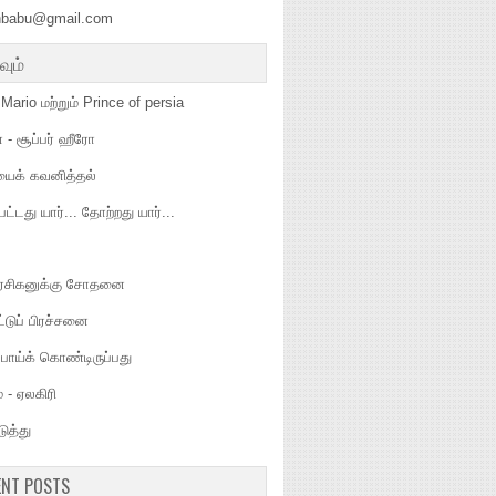
hbabu@gmail.com
வும்
Mario மற்றும் Prince of persia
ன் - சூப்பர் ஹீரோ
யைக் கவனித்தல்
பட்டது யார்... தோற்றது யார்...
 ரசிகனுக்கு சோதனை
ட்டுப் பிரச்சனை
போய்க் கொண்டிருப்பது
 - ஏலகிரி
ுத்து
ENT POSTS