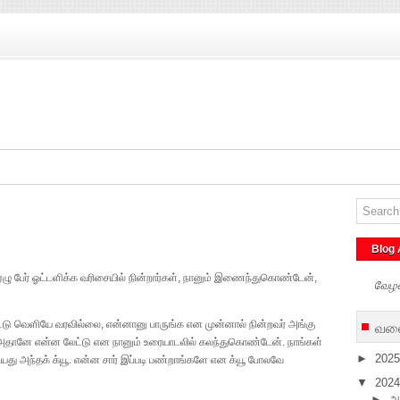
Blog 
ஏழு பேர் ஓட்டளிக்க வரிசையில் நின்றார்கள், நானும் இணைந்துகொண்டேன்,
வேழ
வலை
்டு வெளியே வரவில்லை, என்னானு பாருங்க என முன்னால் நின்றவர் அங்கு
. அதானே என்ன லேட்டு என நானும் உரையாடலில் கலந்துகொண்டேன். நாங்கள்
►
202
கியது அந்தக் க்யூ. என்ன சார் இப்படி பண்றாங்களே என க்யூ போலவே
▼
202
►
அ