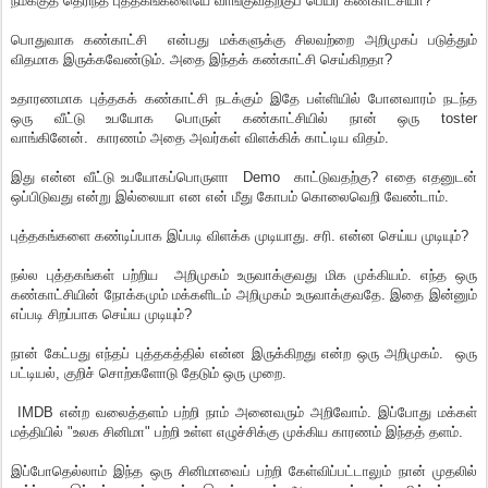
நமக்குத் தெரிந்த புத்தகங்களையே வாங்குவதற்குப் பெயர் கண்காட்சியா?
பொதுவாக கண்காட்சி என்பது மக்களுக்கு சிலவற்றை அறிமுகப் படுத்தும்
விதமாக இருக்கவேண்டும். அதை இந்தக் கண்காட்சி செய்கிறதா?
உதாரணமாக புத்தகக் கண்காட்சி நடக்கும் இதே பள்ளியில் போனவாரம் நடந்த
ஒரு வீட்டு உபயோக பொருள் கண்காட்சியில் நான் ஒரு toster
வாங்கினேன். காரணம் அதை அவர்கள் விளக்கிக் காட்டிய விதம்.
இது என்ன வீட்டு உபயோகப்பொருளா Demo காட்டுவதற்கு? எதை எதனுடன்
ஒப்பிடுவது என்று இல்லையா என என் மீது கோபம் கொலைவெறி வேண்டாம்.
புத்தகங்களை கண்டிப்பாக இப்படி விளக்க முடியாது. சரி. என்ன செய்ய முடியும்?
நல்ல புத்தகங்கள் பற்றிய அறிமுகம் உருவாக்குவது மிக முக்கியம். எந்த ஒரு
கண்காட்சியின் நோக்கமும் மக்களிடம் அறிமுகம் உருவாக்குவதே. இதை இன்னும்
எப்படி சிறப்பாக செய்ய முடியும்?
நான் கேட்பது எந்தப் புத்தகத்தில் என்ன இருக்கிறது என்ற ஒரு அறிமுகம். ஒரு
பட்டியல், குறிச் சொற்களோடு தேடும் ஒரு முறை.
IMDB என்ற வலைத்தளம் பற்றி நாம் அனைவரும் அறிவோம். இப்போது மக்கள்
மத்தியில் "உலக சினிமா" பற்றி உள்ள எழுச்சிக்கு முக்கிய காரணம் இந்தத் தளம்.
இப்போதெல்லாம் இந்த ஒரு சினிமாவைப் பற்றி கேள்விப்பட்டாலும் நான் முதலில்