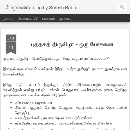
வேழவனம்
blog by Suresh Babu
முகப்பு
விளையாட்டு
பயணம்
புனைவு
JAN
புத்தகத் திருவிழா - ஒரு யோசனை
11
புத்தகத் திருவிழா ஆரம்பித்துவிட்டது. "இந்த வருடம் என்ன special?"
இன்னும் ஒரு விஷயம் செய்தால் இந்த முயற்சி இன்னும் நலமாக இருக்கும் என
நினைக்கிறேன்.
இங்கு அதிக கூட்டம் இருக்கும், அதிக விற்பனையாகும் அரங்குகளைக்
கவனித்தால் ஒன்று புரியும். மக்கள் பொதுவாக அவர்களுக்கு நன்கு தெரிந்த
புத்தகங்களையே வாங்க விரும்புகிறார்கள்.
பரிச்சயமான எழுத்தாளர்
விகடன், குமுதம் போன்ற வெகுஜன இதழ்களில் வந்த தொடர்களின்
தொகுப்பு
வலைத்தளங்கள் மூலமாக பிரபலமான பதிப்பகங்கள்.
ஏற்கனேவே படித்த புத்தகம். மறு வாசிப்புக்கு அல்லது பரிசளிக்க