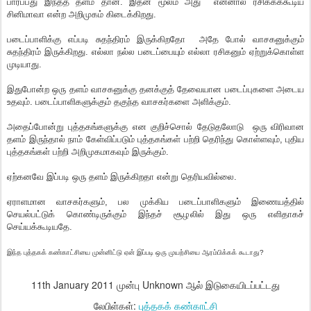
பார்ப்பது இந்தத் தளம் தான். இதன் மூலம் அது என்னால் ரசிக்கக்கூடிய
சினிமாவா என்ற அறிமுகம் கிடைக்கிறது.
படைப்பாளிக்கு எப்படி சுதந்திரம் இருக்கிறதோ அதே போல் வாசகனுக்கும்
சுதந்திரம் இருக்கிறது. எல்லா நல்ல படைப்பையும் எல்லா ரசிகனும் ஏற்றுக்கொள்ள
முடியாது.
இதுபோன்ற ஒரு தளம் வாசகனுக்கு தனக்குத் தேவையான படைப்புகளை அடைய
உதவும். படைப்பாளிகளுக்கும் தகுந்த வாசகர்களை அளிக்கும்.
அதைப்போன்று புத்தகங்களுக்கு என குறிச்சொல் தேடுதலோடு ஒரு விரிவான
தளம் இருந்தால் நாம் கேள்விப்படும் புத்தகங்கள் பற்றி தெரிந்து கொள்ளவும், புதிய
புத்தகங்கள் பற்றி அறிமுகமாகவும் இருக்கும்.
ஏற்கனவே இப்படி ஒரு தளம் இருக்கிறதா என்று தெரியவில்லை.
ஏராளமான வாசகர்களும், பல முக்கிய படைப்பாளிகளும் இணையத்தில்
செயல்பட்டுக் கொண்டிருக்கும் இந்தச் சூழலில் இது ஒரு எளிதாகச்
செய்யக்கூடியதே.
இந்த புத்தகக் கண்காட்சியை முன்னிட்டு ஏன் இப்படி ஒரு முயற்சியை ஆரம்பிக்கக் கூடாது?
11th January 2011
முன்பு Unknown ஆல் இடுகையிடப்பட்டது
லேபிள்கள்:
புத்தகக் கண்காட்சி