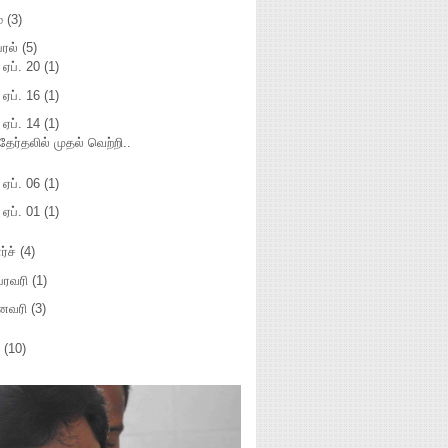
ே
(3)
்ரல்
(5)
►
ஏப். 20
(1)
►
ஏப். 16
(1)
ஏப். 14
(1)
தேர்தலில் முதல் வெற்றி..
►
ஏப். 06
(1)
►
ஏப். 01
(1)
ர்ச்
(4)
ப்ரவரி
(1)
னவரி
(3)
0
(10)