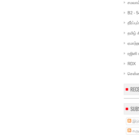
சமவாய
B2 - 5
தீர்ப்ப
தமிழ்
ஏமாற்ற
ரஜினி
RDX
சென்ன
REC
SUB
இடு
கருத