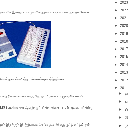
►
202
►
202
தல்களில் இன்னும் பல முன்னேற்றங்கள் வரலாம் என்றும் நம்பிக்கை
►
202
►
202
►
201
►
201
►
201
►
201
►
201
►
201
ென்று வாக்களித்த மக்களுக்கு வாழ்த்துக்கள்.
►
201
▼
201
►
டி
ு என்ற நிலைமையை மாற்ற தேர்தல் ஆணையம் முயற்சிக்குமா?
►
நவ
பு, SMS tracking என தொழில்நுட்பத்தில் விளையாடும் ஆணையத்திற்கு
►
செ
►
ஆ
ம் இருக்கும் இடத்திலேயே செய்யமுடியும்போது ஒட்டு மட்டும் ஏன்
►
ஜ