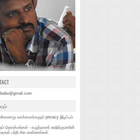
TACT
hbabu@gmail.com
வும்
கோளாறு வாக்காளர்களும் privacy இழப்பும்
் தொன்மங்கள் - எழுத்தாளர் சுஷில்குமாரின்
தைகள் பற்றி சில எண்ணங்கள்