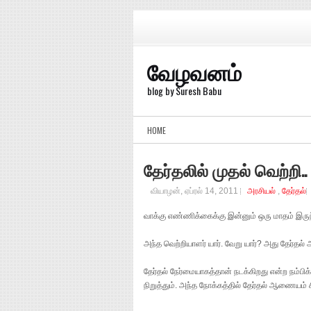
வேழவனம்
blog by Suresh Babu
HOME
தேர்தலில் முதல் வெற்றி..
வியாழன், ஏப்ரல் 14, 2011
அரசியல்
,
தேர்தல்
வாக்கு எண்ணிக்கைக்கு இன்னும் ஒரு மாதம் இருந்
அந்த வெற்றியாளர் யார். வேறு யார்? அது தேர்த
தேர்தல் நேர்மையாகத்தான் நடக்கிறது என்ற நம்
நிறுத்தும். அந்த நோக்கத்தில் தேர்தல் ஆணையம்