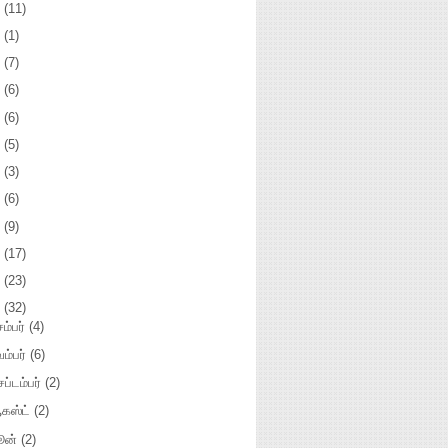
3
(11)
2
(1)
1
(7)
0
(6)
9
(6)
8
(5)
7
(3)
5
(6)
4
(9)
3
(17)
2
(23)
1
(32)
சம்பர்
(4)
ம்பர்
(6)
ப்டம்பர்
(2)
கஸ்ட்
(2)
ூன்
(2)