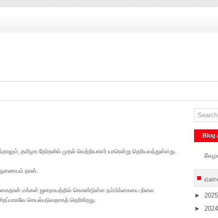
Blog 
தாலும், தமிழக தேர்தலில் முதல் வெற்றியாளர் யாரென்று தெரியவந்துள்ளது.
வேழ
ல் ஆணையம் தான்.
வலை
பிக்கைதான் மக்கள் ஜனநாயத்தில் கொண்டுள்ள நம்பிக்கையை நிலை
►
202
 சிறப்பாகவே செயல்படுவதாகத் தெரிகிற
து
.
►
202