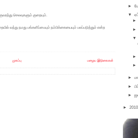
►
ம
▼
ஏப
ுவரத்து செலவுகளும் குறையும்.
ில் வந்து நமது பங்களிப்பையும் நம்பிக்கையையும் பலப்படுத்தும் என்ற
▼
முகப்பு
பழைய இடுகைகள்
►
மா
►
பி
►
ஜ
►
201