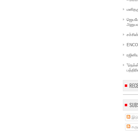
மனிதக
ஜெயமோ
அனுபவ
சச்சின
ENCOU
ரஜினி
”நெக்ஸ
பத்திர
REC
SUB
இடு
கருத