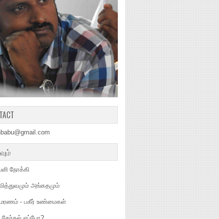
TACT
hbabu@gmail.com
வும்
ளி நோக்கி
வித்துவமும் அங்கதமும்
மரணம் - பகீர் உண்மைகள்
 தேர்தல் எப்போ?