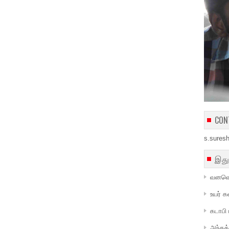
CON
s.sures
இது
வனவெ
உயர் க
கடாபி 
அந்தத்