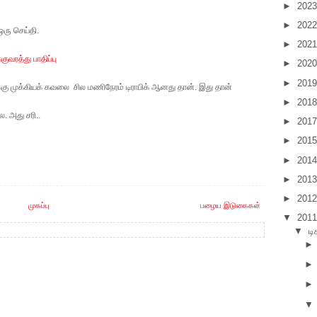
►
202
►
202
ரு செய்தி.
►
202
வரத்து பாதிப்பு
►
202
►
201
க்கு முக்கியக் கவலை சில மணிநேரம் டிராபிக் ஆனது தான். இது தான்
►
201
. அது சரி..
►
201
►
201
►
201
►
201
►
201
முகப்பு
பழைய இடுகைகள்
▼
201
▼
டி
▼