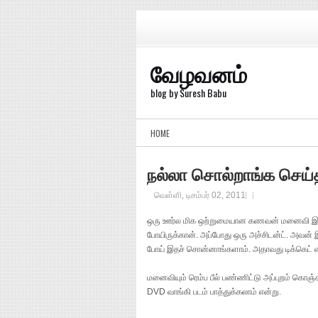
வேழவனம்
blog by Suresh Babu
HOME
நல்லா சொல்றாங்க செய
வெள்ளி, டிசம்பர் 02, 2011
ஒரு ஊர்ல மிக ஒற்றுமையான கணவன் மனைவி இருந்
போயிருக்கான். அப்போது ஒரு அச்சிடன்ட். அவன் இற
போய் இதச் சொன்னாங்களாம். அதாவது டிக்கெட் எட
மனைவியும் ரெம்ப பீல் பண்ணிட்டு அப்புறம் கொஞ
DVD வாங்கி படம் பாத்துக்கலாம் என்று.