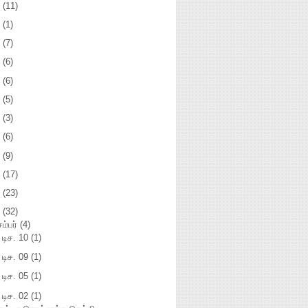
3
(11)
2
(1)
1
(7)
0
(6)
9
(6)
8
(5)
7
(3)
5
(6)
4
(9)
3
(17)
2
(23)
1
(32)
சம்பர்
(4)
►
டிச. 10
(1)
►
டிச. 09
(1)
►
டிச. 05
(1)
டிச. 02
(1)