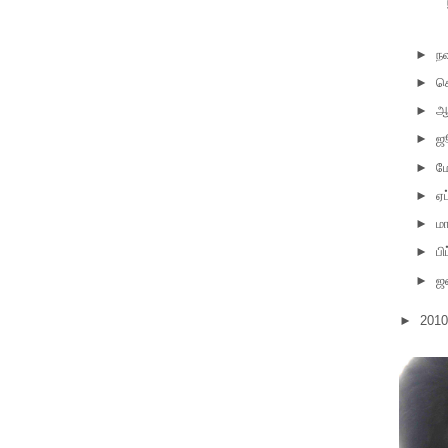
►
நவ
►
செ
►
ஆ
►
ஜ
►
ம
►
ஏப
►
மா
►
பி
►
ஜ
►
201