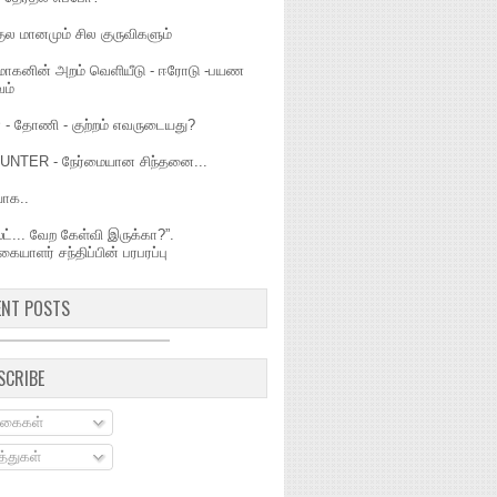
ுல மானமும் சில குருவிகளும்
கனின் அறம் வெளியீடு - ஈரோடு -பயண
ம்
் - தோணி - குற்றம் எவருடையது?
NTER - நேர்மையான சிந்தனை...
யாக..
்ட்... வேற கேள்வி இருக்கா?”.
ிகையாளர் சந்திப்பின் பரபரப்பு
ENT POSTS
SCRIBE
கைகள்
்துகள்