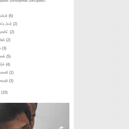
நல்லா சொல்றாங்க செய்தியை
ம்பர்
(6)
ப்டம்பர்
(2)
கஸ்ட்
(2)
ூன்
(2)
ே
(3)
்ரல்
(5)
ர்ச்
(4)
ப்ரவரி
(1)
னவரி
(3)
0
(10)