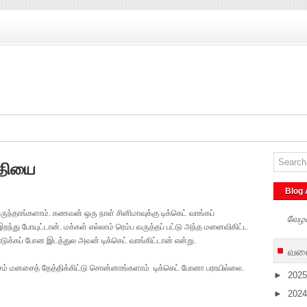
்தியை
Blog 
தாங்களாம். கணவன் ஒரு நாள் சினிமாவுக்கு டிக்கெட் வாங்கப்
வேழ
ந்து போயுட்டான். மக்கள் எல்லாம் ரெம்ப வருத்தப் பட்டு அந்த மனைவிகிட்ட
ுக்கப் போன இடத்துல அவன் டிக்கெட் வாங்கிட்டான் என்று.
வலை
்சம் மனசைத் தேத்திக்கிட்டு சொன்னாங்களாம் டிக்கெட் போனா பராயில்லை.
►
202
►
202