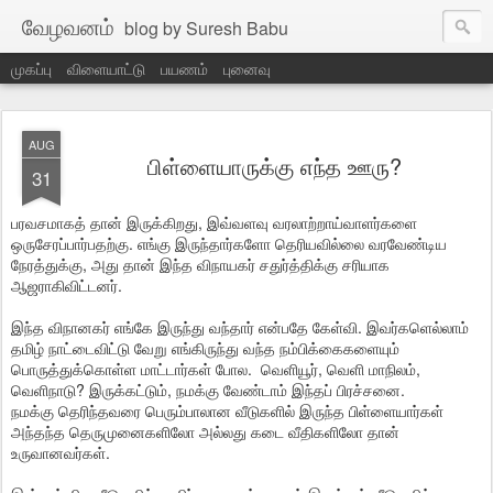
வேழவனம்
blog by Suresh Babu
முகப்பு
விளையாட்டு
பயணம்
புனைவு
AUG
பிள்ளையாருக்கு எந்த ஊரு?
31
பரவசமாகத் தான் இருக்கிறது, இவ்வளவு வரலாற்றாய்வாளர்களை
ஒருசேரப்பார்பதற்கு. எங்கு இருந்தார்களோ தெரியவில்லை வரவேண்டிய
நேரத்துக்கு, அது தான் இந்த விநாயகர் சதுர்த்திக்கு சரியாக
ஆஜராகிவிட்டனர்.
இந்த விநானகர் எங்கே இருந்து வந்தார் என்பதே கேள்வி. இவர்களெல்லாம்
தமிழ் நாட்டைவிட்டு வேறு எங்கிருந்து வந்த நம்பிக்கைகளையும்
பொருத்துக்கொள்ள மாட்டார்கள் போல. வெளியூர், வெளி மாநிலம்,
வெளிநாடு? இருக்கட்டும், நமக்கு வேண்டாம் இந்தப் பிரச்சனை.
நமக்கு தெரிந்தவரை பெரும்பாலான வீடுகளில் இருந்த பிள்ளையார்கள்
அந்தந்த தெருமுனைகளிலோ அல்லது கடை வீதிகளிலோ தான்
உருவானவர்கள்.