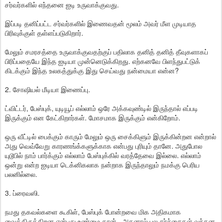
சர்வர்களில் எந்தனை ஐடி உருவாக்குவது.
இப்படி தனிப்பட்ட சர்வர்களில் இணைவதன் மூலம் அவர் மீள முடியாத
பிரிவுக்குள் தள்ளப்படுகிறார்.
மேலும் சமரசத்தை உருவாக்குவதற்குப் பதிலாக தனித் தனித் தீவுகளாகப்
பிரிப்பதையே இந்த ஐடியா முன்னெடுக்கிறது. எற்கனவே பிளந்துபட்டுக்
கிடக்கும் இந்த உலகத்துக்கு இது செய்வது நன்மையா என்ன?
2. சோஷியல் மீடியா இணைப்பு.
ட்விட்டர், பேஸ்புக், யுடியூப் எல்லாம் ஒரே அக்கவுண்டில் இருந்தால் எப்படி
இருக்கும் என கேட்கிறார்கள். மோசமாக இருக்கும் என்கிறோம்.
ஒரு வீட்டில் பைக்கும் காரும் மேலும் ஒரு சைக்கிளும் இருக்கின்றன என்றால்
அது வெவ்வேறு காரணங்க்களுக்காக என்பது புரியும் தானே. அதுபோல
யுடூபில் நாம் பார்க்கும் எல்லாம் பேஸ்புக்கில் வரத்தேவை இல்லை. எல்லாம்
ஒன்று என்ற ஐடியா டெக்னிகலாக நன்றாக இருந்தாலும் நமக்கு பெரிய
பலனில்லை.
3. ப்ரைவஸி.
நமது தகவல்களை கூகிள், பேஸ்புக் போன்றவை மிக அதிகமாக
வைத்திருக்கிறன என்பது உண்மை தான். அதனால் பல சர்ச்சைகள் வந்தன