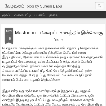
வேழவனம்
blog by Suresh Babu
முகப்பு
விளையாட்டு
பயணம்
புனைவு
Mastodon - பிளவுபட்ட உலகத்தில் இன்னொரு
NOV
15
பிளவு
பொதுவாக மக்களுக்கு விமான நிலையங்களில் பாதுகாப்பு சோதனைக்கு
உட்படுவதிலோ அல்லது வரிசையில் நிற்பதிலோ பெரிய பிரச்சனை
இருப்பதில்லை, ஆனால் சில சமயங்க்களில் நமது பிரலங்கள் வெளிநாடுகளில்
பாதுகாப்புச் சோதனைக்கு உள்ளாக்கப்பட்டால் இந்த மக்கள் பொங்கி
எழுந்துவிடுவார்கள். தங்களபிமான பிரபலத்தைச் சோதித்து
அவமானப்படுத்திய நாட்டின் மீது போர் தொடுத்துவிடுவார்கள், நல்ல
வேளையாக அந்தப் போர் நடப்பது சோஷியல் மீடியாவில் மட்டும் தான்
என்பதால் பிரச்சனை எதுவும் இருப்பதில்லை.
இதுபோன்ற ஒரு பிரச்சனை சென்றவாரம் நடந்ததுவிட்டது, அதுவும்
சோஷியல் மீடியாவிலேயே. ஒரு பிரபலத்தின் ட்விட்டர் அக்கவுண்ட் ஒரே
வாரத்தில் இருமுறை முடக்கப்பட்டது. வேறெங்கும் பிரச்சனை என்றால்
ட்விட்டரில் பொங்கலாம், ட்விட்டர் மீதே கோபம் என்றதால் புது சோஷியல் மீடியா