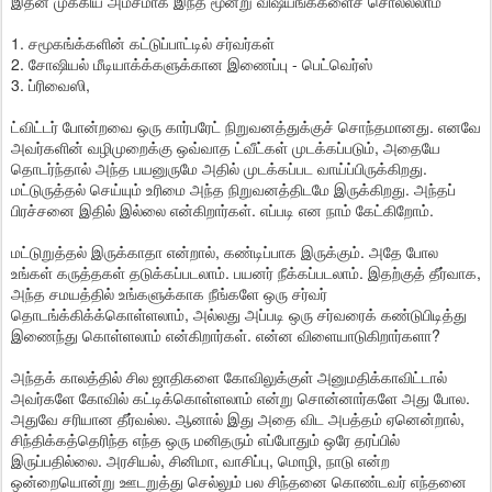
இதன் முக்கிய அம்சமாக இந்த மூன்று விஷயங்க்களைச் சொல்லலாம்
1. சமூகங்க்களின் கட்டுப்பாட்டில் சர்வர்கள்
2. சோஷியல் மீடியாக்க்களுக்கான இணைப்பு - பெட்வெர்ஸ்
3. ப்ரிவைஸி,
ட்விட்டர் போன்றவை ஒரு கார்பரேட் நிறுவனத்துக்குச் சொந்தமானது. எனவே
அவர்களின் வழிமுறைக்கு ஒவ்வாத ட்வீட்கள் முடக்கப்படும், அதையே
தொடர்ந்தால் அந்த பயனுருமே அதில் முடக்கப்பட வாய்ப்பிருக்கிறது.
மட்டுருத்தல் செய்யும் உரிமை அந்த நிறுவனத்திடமே இருக்கிறது. அந்தப்
பிரச்சனை இதில் இல்லை என்கிறார்கள். எப்படி என நாம் கேட்கிறோம்.
மட்டுறுத்தல் இருக்காதா என்றால், கண்டிப்பாக இருக்கும். அதே போல
உங்கள் கருத்தகள் தடுக்கப்படலாம். பயனர் நீக்கப்படலாம். இதற்குத் தீர்வாக,
அந்த சமயத்தில் உங்களுக்காக நீங்களே ஒரு சர்வர்
தொடங்க்கிக்க்கொள்ளலாம், அல்லது அப்படி ஒரு சர்வரைக் கண்டுபிடித்து
இணைந்து கொள்ளலாம் என்கிறார்கள். என்ன விளையாடுகிறார்களா?
அந்தக் காலத்தில் சில ஜாதிகளை கோவிலுக்குள் அனுமதிக்காவிட்டால்
அவர்களே கோவில் கட்டிக்கொள்ளலாம் என்று சொன்னார்களே அது போல.
அதுவே சரியான தீர்வல்ல. ஆனால் இது அதை விட அபத்தம் ஏனென்றால்,
சிந்திக்கத்தெரிந்த எந்த ஒரு மனிதரும் எப்போதும் ஒரே தரப்பில்
இருப்பதில்லை. அரசியல், சினிமா, வாசிப்பு, மொழி, நாடு என்ற
ஒன்றையொன்று ஊடறுத்து செல்லும் பல சிந்தனை கொண்டவர் எந்தனை