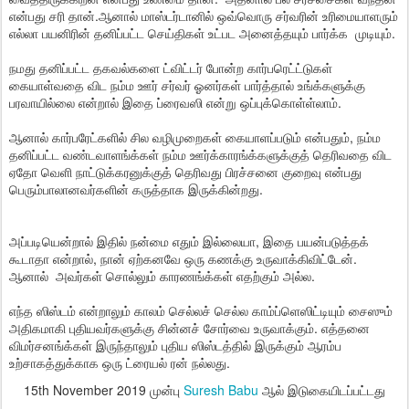
என்பது சரி தான்.ஆனால் மாஸ்டர்டானில் ஒவ்வொரு சர்வரின் உரிமையாளரும்
எல்லா பயனிரின் தனிப்பட்ட செய்திகள் உட்பட அனைத்தயும் பார்க்க முடியும்.
நமது தனிப்பட்ட தகவல்களை ட்விட்டர் போன்ற கார்பரெட்ட்டுகள்
கையாள்வதை விட நம்ம ஊர் சர்வர் ஓனர்கள் பார்த்தால் உங்க்களுக்கு
பரவாயில்லை என்றால் இதை ப்ரைவஸி என்று ஒப்புக்கொள்ள்லாம்.
ஆனால் கார்பரேட்களில் சில வழிமுறைகள் கையாளப்படும் என்பதும், நம்ம
தனிப்பட்ட வண்டவாளங்க்கள் நம்ம ஊர்க்காரங்க்களுக்குத் தெரிவதை விட
ஏதோ வெளி நாட்டுக்கரனுக்குத் தெரிவது பிரச்சனை குறைவு என்பது
பெரும்பாலானவர்களின் கருத்தாக இருக்கின்றது.
அப்படியென்றால் இதில் நன்மை எதும் இல்லையா, இதை பயன்படுத்தக்
கூடாதா என்றால், நான் ஏற்கனவே ஒரு கணக்கு உருவாக்கிவிட்டேன்.
ஆனால் அவர்கள் சொல்லும் காரணங்க்கள் எதற்கும் அல்ல.
எந்த ஸிஸ்டம் என்றாலும் காலம் செல்லச் செல்ல காம்ப்ளெஸிட்டியும் சைஸும்
அதிகமாகி புதியவர்களுக்கு சின்னச் சோர்வை உருவாக்கும். எத்தனை
விமர்சனங்க்கள் இருந்தாலும் புதிய ஸிஸ்டத்தில் இருக்கும் ஆரம்ப
உற்சாகத்துக்காக ஒரு ட்ரையல் ரன் நல்லது.
15th November 2019
முன்பு
Suresh Babu
ஆல் இடுகையிடப்பட்டது