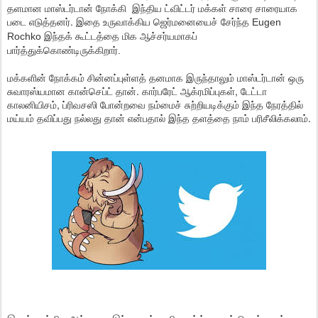
தளமான மாஸ்டர்டான் நோக்கி இந்திய ட்விட்டர் மக்கள் சாரை சாரையாக
படை எடுத்தனர். இதை உருவாக்கிய ஜெர்மனையைச் சேர்ந்த
Eugen
Rochko இந்தக் கூட்டத்தை மிக ஆச்சர்யமாகப்
பார்த்துக்கொண்டிருக்கிறார்.
மக்களின் நோக்கம் சின்னப்புள்ளத் தனமாக இருந்தாலும் மாஸ்டர்டான் ஒரு
சுவாரஸ்யமான கான்செப்ட் தான். கார்பரேட் ஆக்ரமிப்புகள், டேட்டா
காலனியிசம், ப்ரிவசஸி போன்றவை நம்மைச் சுற்றியடிக்கும் இந்த நேரத்தில்
மய்யம் தவிப்பது நல்லது தான் என்பதால் இந்த தளத்தை நாம் பரிசீலிக்கலாம்.