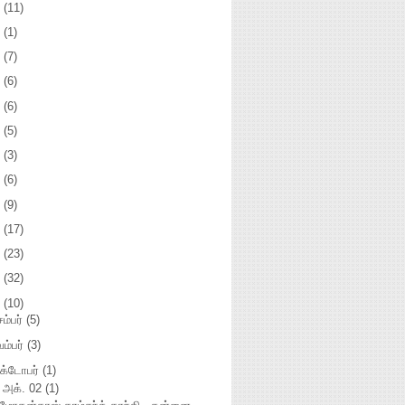
3
(11)
2
(1)
1
(7)
0
(6)
9
(6)
8
(5)
7
(3)
5
(6)
4
(9)
3
(17)
2
(23)
1
(32)
0
(10)
சம்பர்
(5)
ம்பர்
(3)
க்டோபர்
(1)
அக். 02
(1)