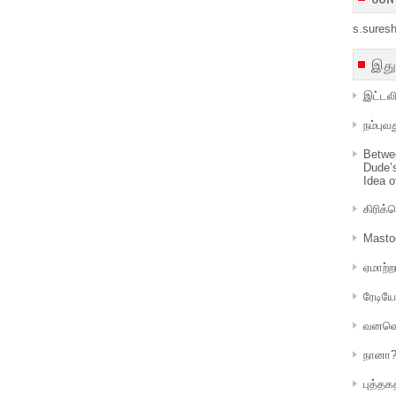
s.sures
இது
இட்டலி
நம்பு
Betwe
Dude’
Idea o
கிரிக்
Masto
ஏமாற்ற
ரேடியோ
வனவெ
நானா
புத்த