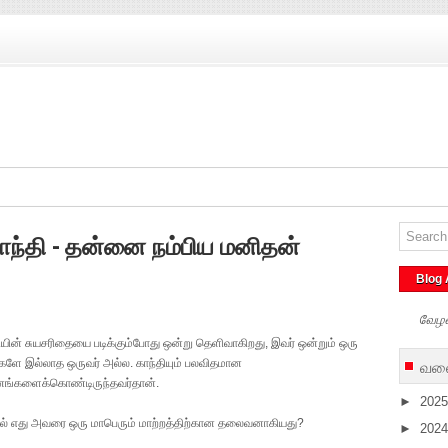
ாந்தி - தன்னை நம்பிய மனிதன்
Blog 
வேழ
ியின் சுயசரிதையை படிக்கும்போது ஒன்று தெளிவாகிறது, இவர் ஒன்றும் ஒரு
வலை
ளே இல்லாத ஒருவர் அல்ல. காந்தியும் பலவிதமான
னங்களைக்கொண்டிருந்தவர்தான்.
►
202
் எது அவரை ஒரு மாபெரும் மாற்றத்திற்கான தலைவனாகியது?
►
202