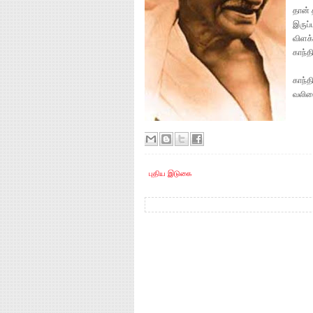
தான் 
இருப்
விளக
காந்த
காந்
வலிம
புதிய இடுகை