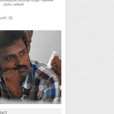
மோகன்தாஸ் கரம்சந்த் காந்தி - தன்னை
நம்பிய மனிதன்
கஸ்ட்
(1)
TACT