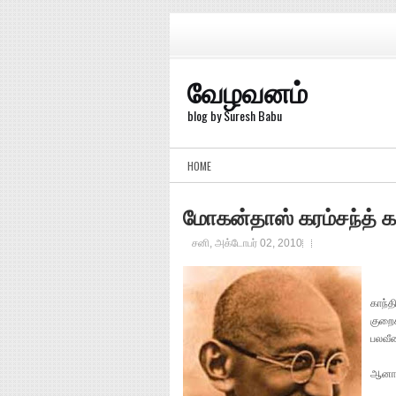
வேழவனம்
blog by Suresh Babu
HOME
மோகன்தாஸ் கரம்சந்த் க
சனி, அக்டோபர் 02, 2010
காந்த
குறைக
பலவீ
ஆனால