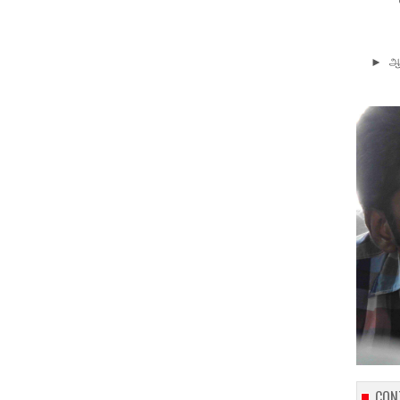
►
ஆ
CON