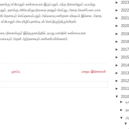
►
202
தனக்கு எப்போதும் உண்மையாக இருப்பதும், எந்த நிலையிலும் பயமற்று
►
202
பதும், தனக்கு சரியென்றுபடுவதை தானும் செய்து, அதை வெளிப்படையாக
்கி பிறரையும் செய்தவைப்பதும் அவ்வளவு எளிதான விஷயம் இல்லை. அதை
►
202
ி எப்போதும் மிக விழிப்புணர்வுடன் செய்திருந்திருக்கிறார்.
►
202
தியை நினைக்கும் இத்தருணத்தில், நமது மனதின் உண்மையான
►
201
ையையும் அதன் ஆற்றலையும் எண்ணிபார்க்கலாம்.
►
201
►
201
►
201
►
201
முகப்பு
பழைய இடுகைகள்
►
201
►
201
►
201
▼
201
►
டி
►
நவ
▼
அ
▼